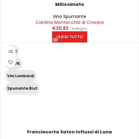
Millesimato
Vino Spumante
Cantina Montecchia di Crosara
€
20,82
/ bottiglia
LEGGI TUTTO
75 cl
12,50%
Vini Lombardi
Spumante Brut
Franciacorta Saten Influssi di Luna