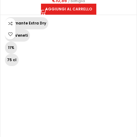
€
10,86
/ bottiglia
AGGIUNGI AL CARRELLO
Spumante Extra Dry
Vini Veneti
11%
75 cl