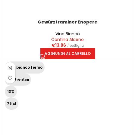
Gewürztraminer Enopere
Vino Bianco
Cantina Aldeno
€
13,86
/ bottiglia
AGGIUNGI AL CARRELLO
Vino bianco fermo
Vini trentini
13%
75 cl