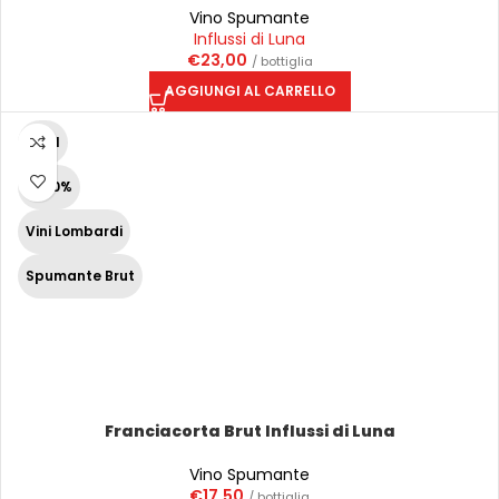
Vino Spumante
Influssi di Luna
€
23,00
/ bottiglia
AGGIUNGI AL CARRELLO
75 cl
12,50%
Vini Lombardi
Spumante Brut
Franciacorta Brut Influssi di Luna
Vino Spumante
€
17,50
/ bottiglia