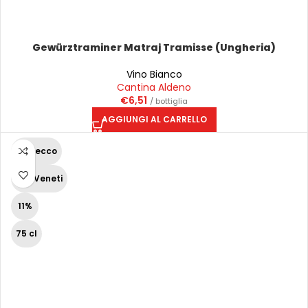
Gewürztraminer Matraj Tramisse (Ungheria)
Vino Bianco
Cantina Aldeno
€
6,51
/ bottiglia
AGGIUNGI AL CARRELLO
Prosecco
Vini Veneti
11%
75 cl