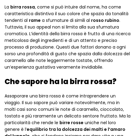
La
birra rossa
, come si può intuire dal nome, ha come
caratteristica distintiva il suo colore che spazia da tonalità
tendenti al
rame
a sfumature di simili al
rosso rubino
.
Tuttavia, il suo appeal non si limita alla sua sfumatura
cromatica. L’identità della birra rossa è frutto di una ricerca
meticolosa degli ingredienti e di un attento e preciso
processo di produzione. Questi due fattori donano a ogni
sorso una profondità di gusto che spazia dalla dolcezza del
caramello alle note leggermente tostate, offrendo
un’esperienza gustativa veramente invidiabile.
Che sapore ha la birra rossa?
Assaporare una birra rossa è come intraprendere un
viaggio. Il suo sapore può variare notevolmente, ma in
molti casi sono comuni le note di caramello, cioccolato,
tostato e più raramente un delicato sentore fruttato. Ma la
particolarità che rende le
birre rosse
uniche nel loro
genere è l’
equilibrio tra la dolcezza dei malti e l’amaro