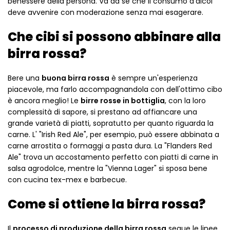
benessere della persona. Va da sè che il consumo d'alcol
deve avvenire con moderazione senza mai esagerare.
Che cibi si possono abbinare alla
birra rossa?
Bere una
buona birra rossa
è sempre un'esperienza
piacevole, ma farlo accompagnandola con dell'ottimo cibo
è ancora meglio! Le
birre rosse in bottiglia
, con la loro
complessità di sapore, si prestano ad affiancare una
grande varietà di piatti, sopratutto per quanto riguarda la
carne. L' "Irish Red Ale", per esempio, può essere abbinata a
carne arrostita o formaggi a pasta dura. La "Flanders Red
Ale" trova un accostamento perfetto con piatti di carne in
salsa agrodolce, mentre la "Vienna Lager" si sposa bene
con cucina tex-mex e barbecue.
Come si ottiene la birra rossa?
Il
processo di produzione della birra rossa
segue le linee