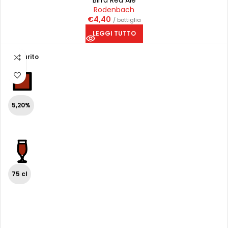
Birra Red Ale
Rodenbach
€
4,40
/ bottiglia
LEGGI TUTTO
Esaurito
5,20%
75 cl