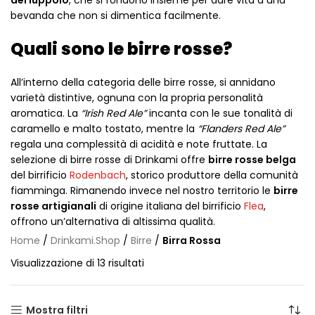
del luppolo
, che si fondono insieme per dare vita a una
bevanda che non si dimentica facilmente.
Quali sono le birre rosse?
All’interno della categoria delle birre rosse, si annidano
varietà distintive, ognuna con la propria personalità
aromatica. La
“Irish Red Ale”
incanta con le sue tonalità di
caramello e malto tostato, mentre la
“Flanders Red Ale”
regala una complessità di acidità e note fruttate. La
selezione di birre rosse di Drinkami offre
birre rosse belga
del birrificio
Rodenbach
, storico produttore della comunità
fiamminga. Rimanendo invece nel nostro territorio le
birre
rosse artigianali
di origine italiana del birrificio
Flea
,
offrono un’alternativa di altissima qualità.
Home
/
Drinkami.Shop
/
Birre
/
Birra Rossa
Visualizzazione di 13 risultati
Mostra filtri