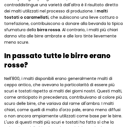
contraddistingue una varietà dall'altra è il risultato diretto
dei malti utilizzati nel processo di produzione. I
malti
tostati o caramellati
, che subiscono una lieve cottura o
torrefazione, contribuiscono a donare alla bevanda la tipica
sfumatura della
birra rossa
. Al contrario, i malti più chiari
danno vita alle birre ambrate e alle loro tinte lievemente
meno scure.
In passato tutte le birre erano
rosse?
Nell'800, i malti disponibili erano generalmente malti di
ceppo antico, che avevano la particolarità di essere più
scuri e tostati rispetto ai malti dei giorni nostri. Questi malti,
come anticipato in precedenza, contribuivano al colore più
scuro delle birre, che variava dal rame all'ambra. I malti
chiari, come quelli di malto d'orzo pale, erano meno diffusi
o non ancora ampiamente utilizzati come base per le birre.
L'uso di questi malti più scuri e tostati ha fatto sì che la