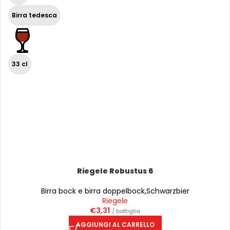
Birra tedesca
33 cl
Riegele Robustus 6
Birra bock e birra doppelbock
,
Schwarzbier
Riegele
€
3,31
/ bottiglia
AGGIUNGI AL CARRELLO