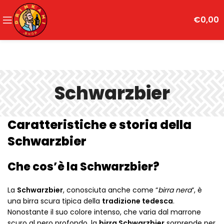
€
0,00
Schwarzbier
Caratteristiche e storia della
Schwarzbier
Che cos’è la Schwarzbier?
La
Schwarzbier
, conosciuta anche come “
birra nera
“, è
una birra scura tipica della
tradizione tedesca
.
Nonostante il suo colore intenso, che varia dal marrone
scuro al nero profondo, la
birra Schwarzbier
sorprende per