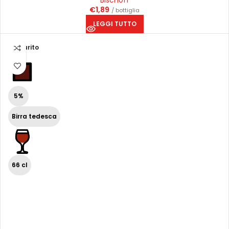
Bischoff
€
1,89
/ bottiglia
LEGGI TUTTO
Esaurito
5%
Birra tedesca
66 cl