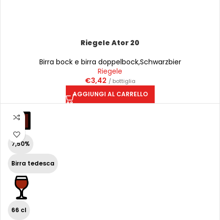
Riegele Ator 20
Birra bock e birra doppelbock
,
Schwarzbier
Riegele
€
3,42
/ bottiglia
AGGIUNGI AL CARRELLO
7,50%
Birra tedesca
66 cl