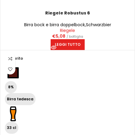
Riegele Robustus 6
Birra bock e birra doppelbock
,
Schwarzbier
Riegele
€
5,08
/ bottiglia
LEGGI TUTTO
Esaurito
8%
Birra tedesca
33 cl