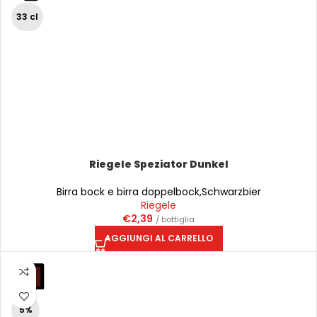
33 cl
Riegele Speziator Dunkel
Birra bock e birra doppelbock
,
Schwarzbier
Riegele
€
2,39
/ bottiglia
AGGIUNGI AL CARRELLO
5%