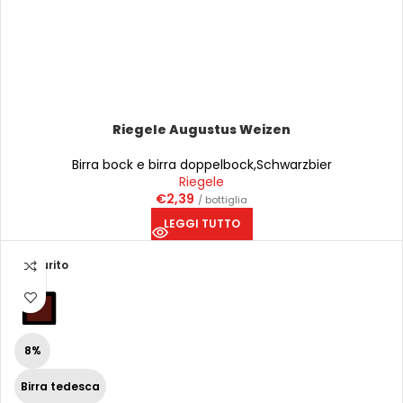
Riegele Augustus Weizen
Birra bock e birra doppelbock
,
Schwarzbier
Riegele
€
2,39
/ bottiglia
LEGGI TUTTO
Esaurito
8%
Birra tedesca