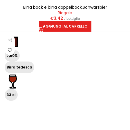
Birra bock e birra doppelbock
,
Schwarzbier
Riegele
€
3,42
/ bottiglia
AGGIUNGI AL CARRELLO
7,50%
Birra tedesca
33 cl