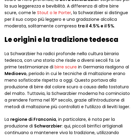
la sua leggerezza e bevibilità. A differenza di altre birre
scure, come le
Stout o le Porter
, la Schwarzbier si distingue
per il suo corpo più leggero e una gradazione alcolica
moderata, solitamente compresa
tra il 4.5% e il 5%
.
Le origini e la tradizione tedesca
La Schwarzbier ha radici profonde nella cultura birraria
tedesca, con una storia che risale a diversi secoli fa. Le
prime testimonianze di
birre scure
in Germania risalgono al
Medioevo
, periodo in cui le tecniche di maltazione erano
meno sofisticate rispetto a oggi. Questo portava alla
produzione di birre dal colore scuro a causa della tostatura
del malto. Tuttavia, la Schwarzbier moderna ha cominciato
a prendere forma nel 16° secolo, grazie all’introduzione di
metodi di maltazione più controllati e l’utilizzo di lieviti lager.
La
regione di Franconia
, in particolare, è nota per la
produzione di
Schwarzbier
: qui, piccoli birrifici artigianali
continuano a mantenere viva la tradizione, utilizzando