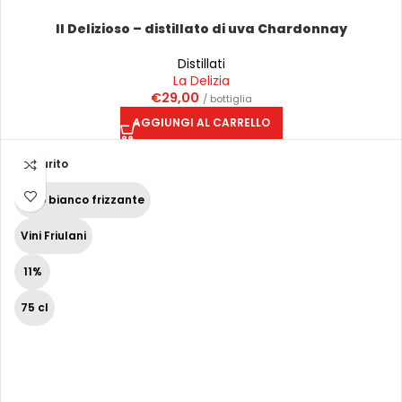
Il Delizioso – distillato di uva Chardonnay
Distillati
La Delizia
€
29,00
/ bottiglia
AGGIUNGI AL CARRELLO
Esaurito
Vino bianco frizzante
Vini Friulani
11%
75 cl