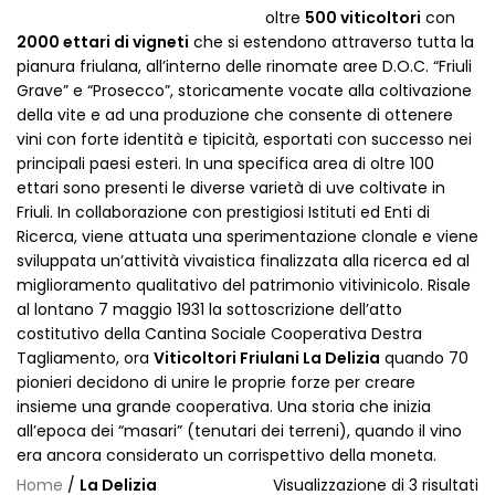
oltre
500 viticoltori
con
2000 ettari di vigneti
che si estendono attraverso tutta la
pianura friulana, all’interno delle rinomate aree D.O.C. “Friuli
Grave” e “Prosecco”, storicamente vocate alla coltivazione
della vite e ad una produzione che consente di ottenere
vini con forte identità e tipicità, esportati con successo nei
principali paesi esteri. In una specifica area di oltre 100
ettari sono presenti le diverse varietà di uve coltivate in
Friuli. In collaborazione con prestigiosi Istituti ed Enti di
Ricerca, viene attuata una sperimentazione clonale e viene
sviluppata un’attività vivaistica finalizzata alla ricerca ed al
miglioramento qualitativo del patrimonio vitivinicolo. Risale
al lontano 7 maggio 1931 la sottoscrizione dell’atto
costitutivo della Cantina Sociale Cooperativa Destra
Tagliamento, ora
Viticoltori Friulani La Delizia
quando 70
pionieri decidono di unire le proprie forze per creare
insieme una grande cooperativa. Una storia che inizia
all’epoca dei “masari” (tenutari dei terreni), quando il vino
era ancora considerato un corrispettivo della moneta.
Home
/
La Delizia
Visualizzazione di 3 risultati