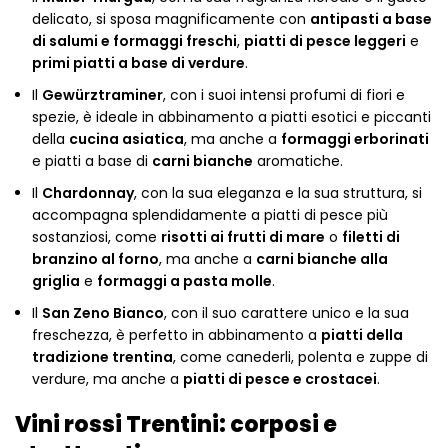
delicato, si sposa magnificamente con
antipasti a base
di salumi e formaggi freschi
,
piatti di pesce leggeri
e
primi piatti a base di verdure
.
Il
Gewürztraminer
, con i suoi intensi profumi di fiori e
spezie, è ideale in abbinamento a piatti esotici e piccanti
della
cucina asiatica
, ma anche a
formaggi erborinati
e piatti a base di
carni bianche
aromatiche.
Il
Chardonnay
, con la sua eleganza e la sua struttura, si
accompagna splendidamente a piatti di pesce più
sostanziosi, come
risotti ai frutti di mare
o
filetti di
branzino al forno
, ma anche a
carni bianche alla
griglia
e
formaggi a pasta molle
.
Il
San Zeno Bianco
, con il suo carattere unico e la sua
freschezza, è perfetto in abbinamento a
piatti della
tradizione trentina
, come canederli, polenta e zuppe di
verdure, ma anche a
piatti di pesce e crostacei
.
Vini rossi Trentini: corposi e