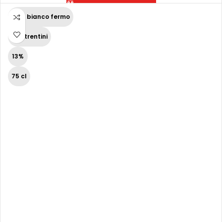
Vino bianco fermo
Vini trentini
13%
75 cl