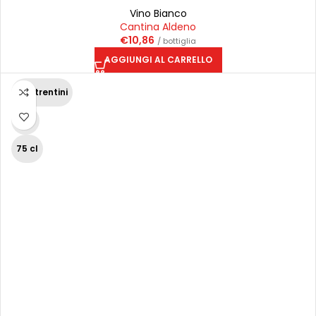
Vino Bianco
Cantina Aldeno
€
10,86
/ bottiglia
AGGIUNGI AL CARRELLO
Vini trentini
12%
75 cl