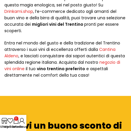
questa magia enologica, sei nel posto giusto! Su
Drinkami.shop
, l’e-commerce dedicato agli amanti del
buon vino e della birra di qualità, puoi trovare una selezione
accurata dei
migliori vini del Trentino
pronti per essere
scoperti.
Entra nel mondo del gusto e della tradizione del Trentino
attraverso i suoi vini di eccellenza offerti dalla
Cantina
Aldeno
, e lasciati conquistare dai sapori autentici di questa
splendida regione italiana. Acquista dal nostro
negozio di
vini online
il tuo
vino trentino preferito
e aspettali
direttamente nel comfort della tua casa!
0
Ricevi un buono sconto di
Shop
Wishlist
Carrello
Account