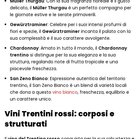
Müller Thurgau
: Con la sua fragranza floreale e il gusto
delicato, il
Müller Thurgau
è un perfetto compagno per
le giornate estive e le serate primaverili.
Gewürztraminer
: Celebre per i suoi intensi profumi di
fiori e spezie, il
Gewürztraminer
incanta il palato con la
sua complessità e il suo carattere avvolgente.
Chardonnay
: Amato in tutto il mondo, il
Chardonnay
trentino
si distingue per la sua eleganza e la sua
struttura, regalando note di frutta tropicale e una
piacevole freschezza.
San Zeno Bianco
: Espressione autentica del territorio
trentino, il San Zeno Bianco è un blend di varietà locali
che dona a questo
vino bianco
, freschezza, equilibrio e
un carattere unico.
Vini Trentini rossi: corposi e
strutturati
Il
vino del Trentino rosso
conquista per la sua robustezza e