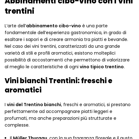
Abbinamenti cibo-vino con i vini
trentini
L’arte dell’
abbinamento cibo-vino
è una parte
fondamentale dell’esperienza gastronomica, in grado di
esaltare i sapori e di creare armonia tra piatti e bevande.
Nel caso dei vini trentini, caratterizzati da una grande
varietà di stili e profili aromatici, esistono molteplici
possibilità di accostamenti che permettono di valorizzare
al meglio le caratteristiche di ogni
vino tipico trentino
.
Vini bianchi Trentini: freschi e
aromatici
I
vini del Trentino bianchi
, freschi e aromatici, si prestano
perfettamente ad accompagnare piatti leggeri e
profumati, ma anche preparazioni più strutturate e
complesse.
Il
Müller Thurgau
, con la sua fragranza floreale e il gusto