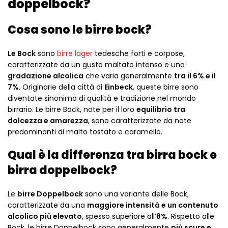
doppelbock?
Cosa sono le birre bock?
Le Bock
sono
birre lager
tedesche forti e corpose,
caratterizzate da un gusto maltato intenso e una
gradazione alcolica
che varia generalmente
tra il 6% e il
7%
. Originarie della città di
Einbeck
, queste birre sono
diventate sinonimo di qualità e tradizione nel mondo
birrario. Le birre Bock, note per il loro
equilibrio tra
dolcezza e amarezza
, sono caratterizzate da note
predominanti di malto tostato e caramello.
Qual è la differenza tra birra bock e
birra doppelbock?
Le
birre Doppelbock
sono una variante delle Bock,
caratterizzate da una
maggiore intensità e un contenuto
alcolico più elevato
, spesso superiore all’
8%
. Rispetto alle
Bock, le birre Doppelbock sono generalmente
più scure e