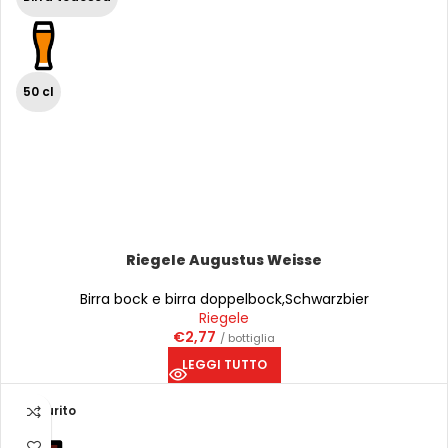
50 cl
Riegele Augustus Weisse
Birra bock e birra doppelbock
,
Schwarzbier
Riegele
€
2,77
/ bottiglia
LEGGI TUTTO
Esaurito