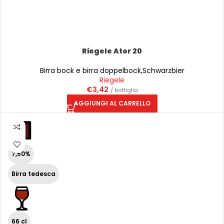
Riegele Ator 20
Birra bock e birra doppelbock
,
Schwarzbier
Riegele
€
3,42
/ bottiglia
AGGIUNGI AL CARRELLO
7,50%
Birra tedesca
66 cl