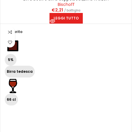
Bischoff
€
2,21
/ bottiglia
LEGGI TUTTO
Esaurito
5%
Birra tedesca
66 cl