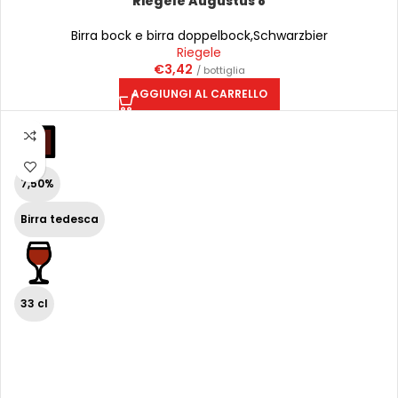
Riegele Augustus 8
Birra bock e birra doppelbock
,
Schwarzbier
Riegele
€
3,42
/ bottiglia
AGGIUNGI AL CARRELLO
7,50%
Birra tedesca
33 cl