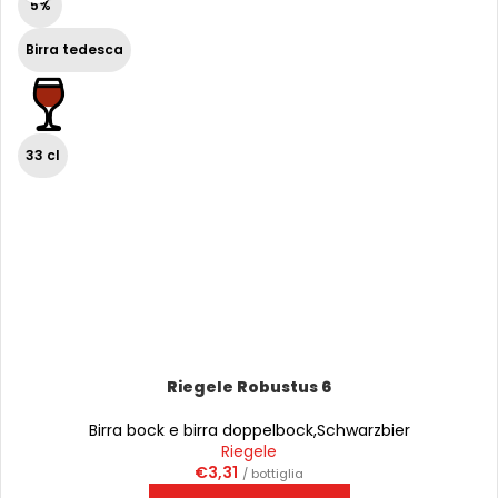
5%
Birra tedesca
33 cl
Riegele Robustus 6
Birra bock e birra doppelbock
,
Schwarzbier
Riegele
€
3,31
/ bottiglia