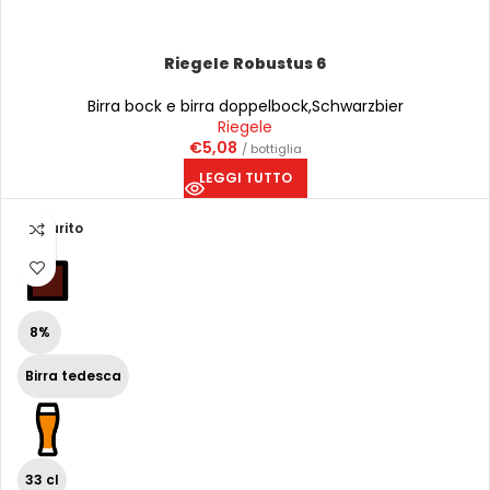
Riegele Robustus 6
Birra bock e birra doppelbock
,
Schwarzbier
Riegele
€
5,08
/ bottiglia
LEGGI TUTTO
Esaurito
8%
Birra tedesca
33 cl