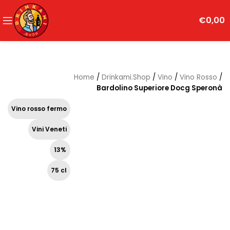
€
0,00
Home
/
Drinkami.Shop
/
Vino
/
Vino Rosso
/
Bardolino Superiore Docg Speronà
Vino rosso fermo
Vini Veneti
13%
75 cl