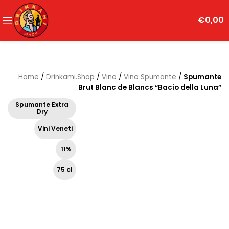
€
0,00
Home
/
Drinkami.Shop
/
Vino
/
Vino Spumante
/
Spumante
Brut Blanc de Blancs “Bacio della Luna”
Spumante Extra
Dry
Vini Veneti
11%
75 cl