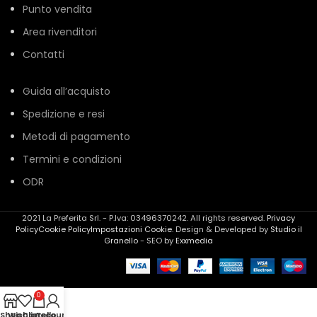
Punto vendita
Area rivenditori
Contatti
Guida all’acquisto
Spedizione e resi
Metodi di pagamento
Termini e condizioni
ODR
2021 La Preferita Srl. - P.Iva: 03496370242. All rights reserved.
Privacy
Policy
Cookie Policy
Impostazioni Cookie
. Design & Developed by
Studio il
Granello
- SEO by
Exxmedia
0
Shop
Wishlist
Carrello
Account