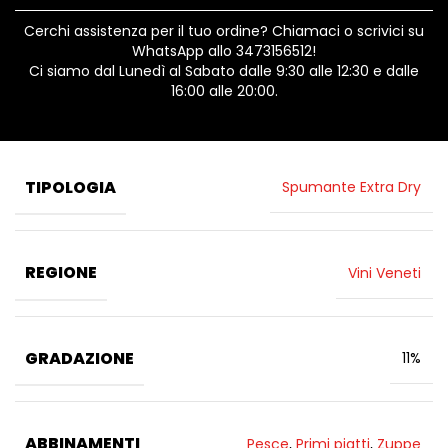
Cerchi assistenza per il tuo ordine? Chiamaci o scrivici su
WhatsApp allo 3473156512!
Ci siamo dal Lunedì al Sabato dalle 9:30 alle 12:30 e dalle
16:00 alle 20:00.
TIPOLOGIA
Spumante Extra Dry
REGIONE
Vini Veneti
GRADAZIONE
11%
ABBINAMENTI
Pesce
,
Primi piatti
,
Zuppe