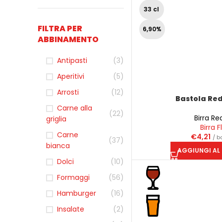
33 cl
FILTRA PER
6,90%
ABBINAMENTO
Antipasti
(3)
Aperitivi
(5)
Arrosti
(12)
Bastola Red
Carne alla
(22)
Birra Re
griglia
Birra F
Carne
€
4,21
/ b
(37)
bianca
AGGIUNGI AL
Dolci
(10)
Formaggi
(56)
Hamburger
(16)
Insalate
(2)