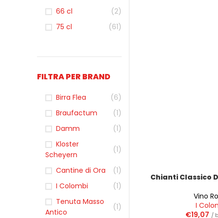
66 cl
(2)
75 cl
(61)
FILTRA PER BRAND
Birra Flea
(6)
Braufactum
(1)
Damm
(1)
Kloster
(1)
Scheyern
Cantine di Ora
(1)
Chianti Classico 
I Colombi
(1)
Vino R
Tenuta Masso
I Colo
(1)
Antico
€
19,07
/ 