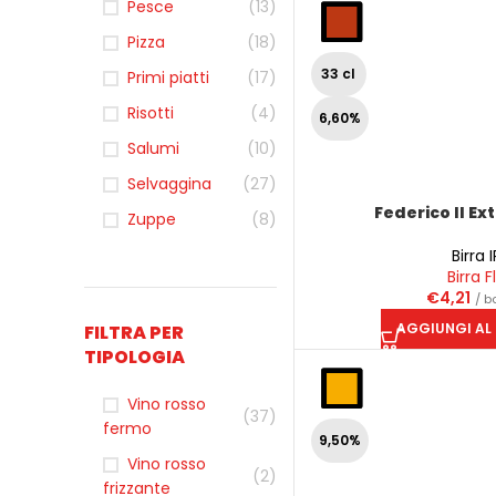
Pesce
(13)
Pizza
(18)
33 cl
Primi piatti
(17)
Risotti
(4)
6,60%
Salumi
(10)
Selvaggina
(27)
Federico II Ex
Zuppe
(8)
Birra 
Birra F
€
4,21
/ b
AGGIUNGI AL
FILTRA PER
TIPOLOGIA
Vino rosso
(37)
fermo
9,50%
Vino rosso
(2)
frizzante