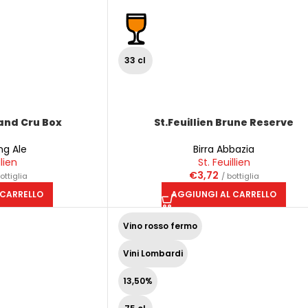
33 cl
rand Cru Box
St.Feuillien Brune Reserve
ng Ale
Birra Abbazia
llien
St. Feuillien
€
3,72
bottiglia
/ bottiglia
 CARRELLO
AGGIUNGI AL CARRELLO
Vino rosso fermo
Vini Lombardi
13,50%