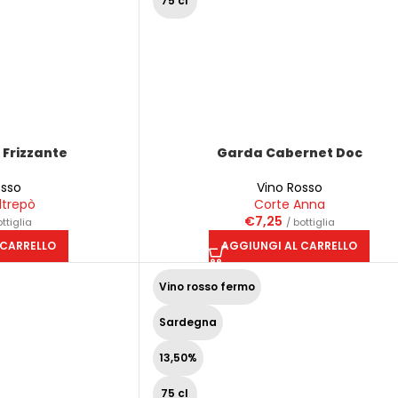
75 cl
Frizzante
Garda Cabernet Doc
osso
Vino Rosso
ltrepò
Corte Anna
€
7,25
ottiglia
/ bottiglia
 CARRELLO
AGGIUNGI AL CARRELLO
Vino rosso fermo
Sardegna
13,50%
75 cl