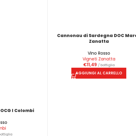
Cannonau di Sardegna DOC Mar
Zanatta
Vino Rosso
Vigneti Zanatta
€
11,49
/ bottiglia
AGGIUNGI AL CARRELLO
DOCG I Colombi
osso
mbi
bottiglia