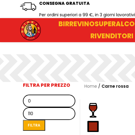
CONSEGNA GRATUITA
Per ordini superiori a 99 €, in 3 giorni lavorativi
BIRRE
VINO
SUPERALCO
RIVENDITORI
FILTRA PER PREZZO
Home
/
Carne rossa
Prezzo
Prezzo
Min
Max
FILTRA