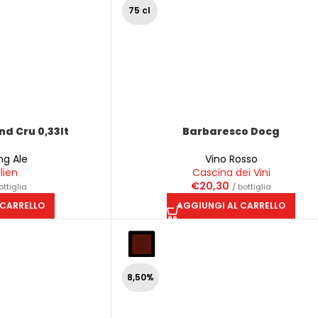
75 cl
and Cru 0,33lt
Barbaresco Docg
ng Ale
Vino Rosso
llien
Cascina dei Vini
€
20,30
ottiglia
/ bottiglia
 CARRELLO
AGGIUNGI AL CARRELLO
8,50%