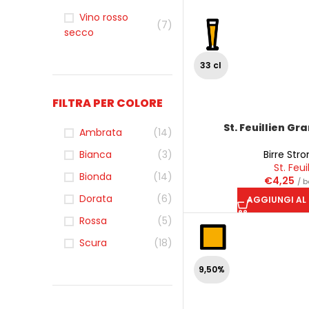
Vino rosso
(7)
secco
33 cl
FILTRA PER COLORE
St. Feuillien Gr
Ambrata
(14)
Bianca
(3)
Birre Stro
St. Feui
Bionda
(14)
€
4,25
/ b
Dorata
(6)
AGGIUNGI AL
Rossa
(5)
Scura
(18)
9,50%