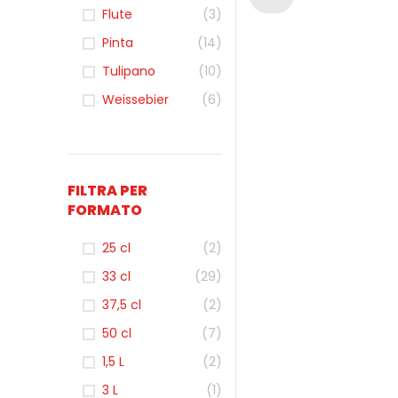
Flute
(3)
Pinta
(14)
Tulipano
(10)
Weissebier
(6)
FILTRA PER
FORMATO
25 cl
(2)
33 cl
(29)
37,5 cl
(2)
50 cl
(7)
1,5 L
(2)
3 L
(1)