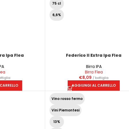
75 cl
6,6%
tra Ipa Flea
Federico II Extra Ipa Flea
IPA
Birra IPA
lea
Birra Flea
€
8,09
ottiglia
/ bottiglia
 CARRELLO
AGGIUNGI AL CARRELLO
Vino rosso fermo
Vini Piemontesi
13%