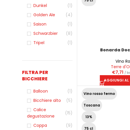
75 cl
Dunkel
(1)
Golden Ale
(4)
Saison
(1)
Schwarzbier
(8)
Tripel
(1)
Bonarda Doc 
Vino R
Terre d'O
FILTRA PER
€
7,71
/ b
BICCHIERE
AGGIUNGI AL
Balloon
(1)
Vino rosso fermo
Bicchiere alto
(5)
Toscana
Calice
(15)
degustazione
13%
Coppa
(9)
75 cl