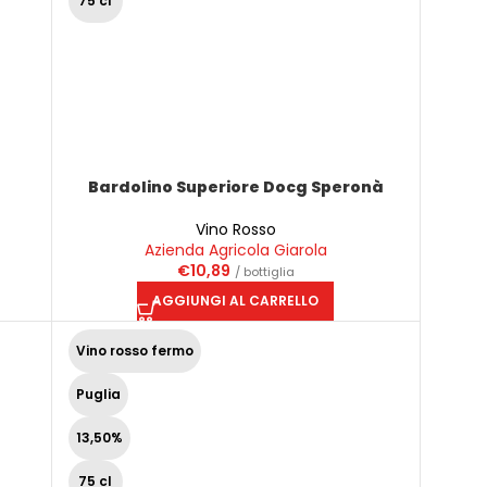
75 cl
Bardolino Superiore Docg Speronà
Vino Rosso
Azienda Agricola Giarola
€
10,89
/ bottiglia
AGGIUNGI AL CARRELLO
Vino rosso fermo
Puglia
13,50%
75 cl