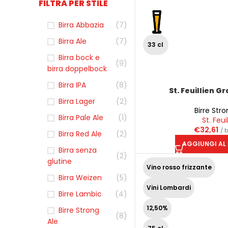
FILTRA PER STILE
Birra Abbazia
(7)
Birra Ale
(7)
33 cl
Birra bock e
(9)
birra doppelbock
Birra IPA
(8)
St. Feuillien G
Birra Lager
(2)
Birre Stro
Birra Pale Ale
(1)
St. Feui
€
32,61
/ 
Birra Red Ale
(2)
AGGIUNGI AL
Birra senza
(2)
glutine
Vino rosso frizzante
Birra Weizen
(5)
Vini Lombardi
Birre Lambic
(4)
12,50%
Birre Strong
(8)
Ale