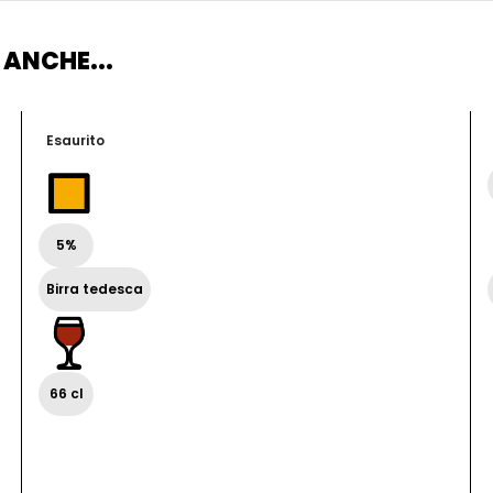
 ANCHE...
Esaurito
5%
Birra tedesca
66 cl