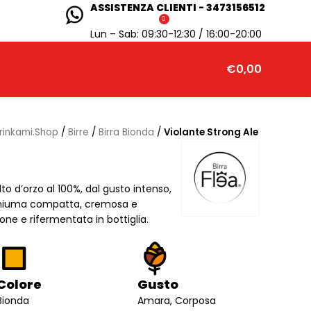
ASSISTENZA CLIENTI - 3473156512
0
Lun – Sab: 09:30-12:30 / 16:00-20:00
€
0,00
rinkami.Shop
/
Birre
/
Birra Bionda
/
Violante Strong Ale
to d’orzo al 100%, dal gusto intenso,
chiuma compatta, cremosa e
one e rifermentata in bottiglia.
Colore
Gusto
Bionda
Amara, Corposa