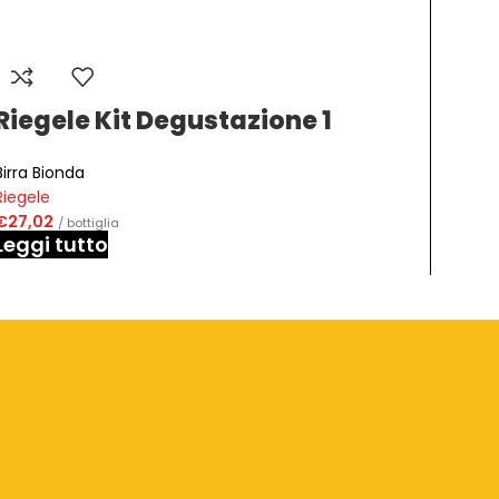
Riegele Kit Degustazione 1
Rieg
Birra Bionda
Birra 
Riegele
Riegel
€
27,02
€
1,98
/ bottiglia
Leggi tutto
Aggiu