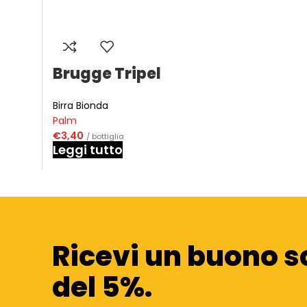
Brugge Tripel
Birra Bionda
Palm
€
3,40
/ bottiglia
Leggi tutto
Ricevi un buono s
del 5%.