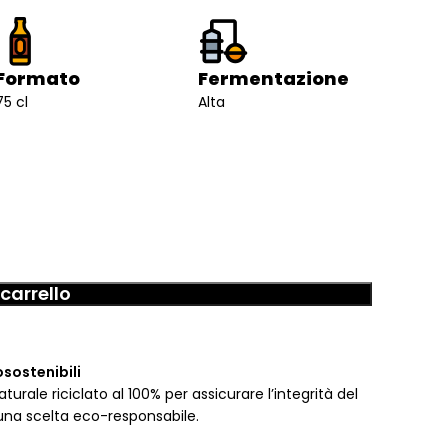
Formato
Fermentazione
75 cl
Alta
carrello
osostenibili
urale riciclato al 100% per assicurare l’integrità del
una scelta eco-responsabile.