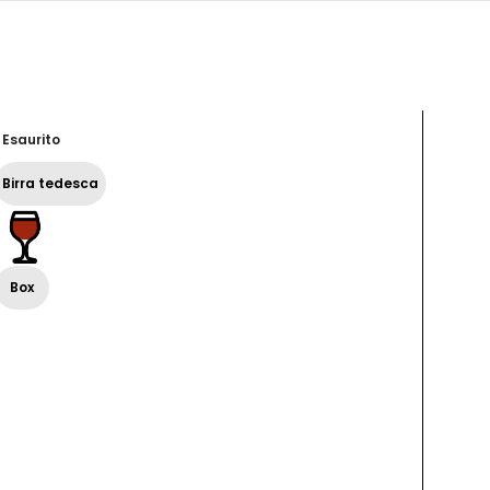
Esaurito
Birra tedesca
5,20%
Birr
tede
Box
33 cl