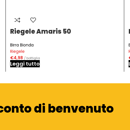
Riegele Amaris 50
Birra Bionda
Riegele
€
4,98
/ bottiglia
Leggi tutto
conto di benvenuto