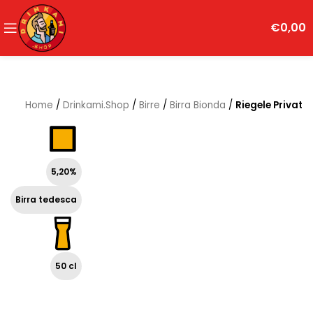
€
0,00
Home
/
Drinkami.Shop
/
Birre
/
Birra Bionda
/
Riegele Privat
5,20%
Birra tedesca
50 cl