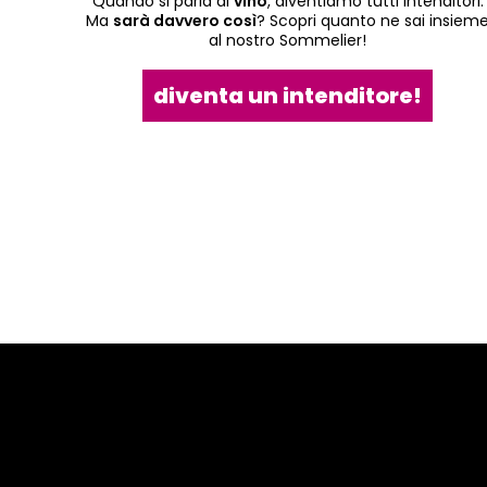
Quando si parla di
vino
, diventiamo tutti intenditori.
Ma
sarà davvero così
? Scopri quanto ne sai insiem
al nostro Sommelier!
diventa un intenditore!