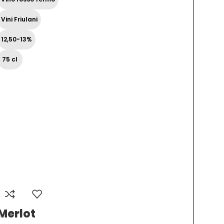
rosso
ferm
Vini Friulani
Vini
Venet
12,50-13%
12%
75 cl
75 cl
Merlot
Rab