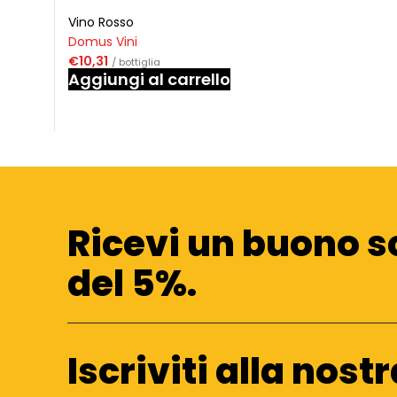
Vino Rosso
Domus Vini
€
10,31
/ bottiglia
Aggiungi al carrello
Ricevi un buono s
del 5%.
Iscriviti alla nost