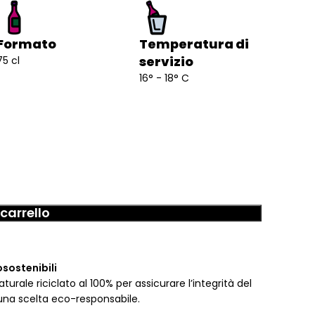
Formato
Temperatura di
servizio
75 cl
16° - 18° C
carrello
osostenibili
urale riciclato al 100% per assicurare l’integrità del
una scelta eco-responsabile.