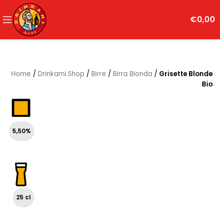
€
0,00
Home
/
Drinkami.Shop
/
Birre
/
Birra Bionda
/
Grisette Blonde
Bio
5,50%
25 cl