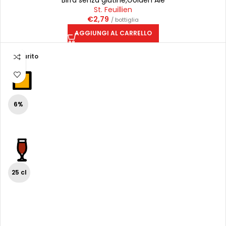
Birra senza glutine
,
Golden Ale
St. Feuillien
€
2,79
/ bottiglia
AGGIUNGI AL CARRELLO
Esaurito
6%
25 cl