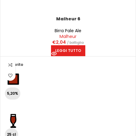
Malheur 6
Birra Pale Ale
Malheur
€
2,04
/ bottiglia
LEGGI TUTTO
Esaurito
5,20%
25 cl