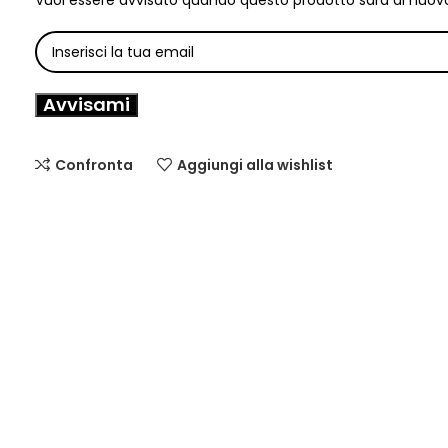
Vuoi essere avvisato quando questo prodotto sarà di nuovo
Avvisami
Confronta
Aggiungi alla wishlist