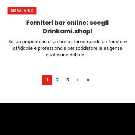
,
BIRRA
VINO
Fornitori bar online: scegli
Drinkami.shop!
Sei un proprietario di un bar e stai cercando un fornitore
affidabile e professionale per soddisfare le esigenze
quotidiane del tuo l...
1
2
3
›
»