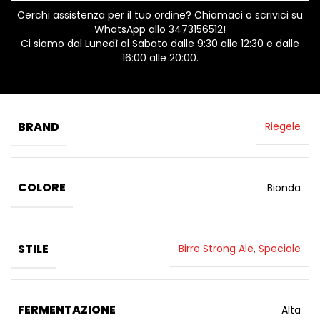
Cerchi assistenza per il tuo ordine? Chiamaci o scrivici su
WhatsApp allo 3473156512!
Ci siamo dal Lunedì al Sabato dalle 9:30 alle 12:30 e dalle
16:00 alle 20:00.
BRAND
Riegele
COLORE
Bionda
STILE
Birre Strong Ale
,
Speciale
FERMENTAZIONE
Alta