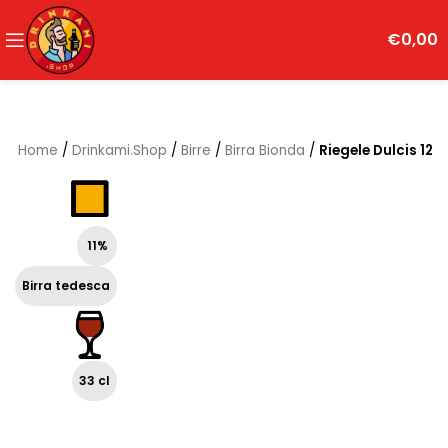
€
0,00
Home
/
Drinkami.Shop
/
Birre
/
Birra Bionda
/
Riegele Dulcis 12
11%
Birra tedesca
33 cl