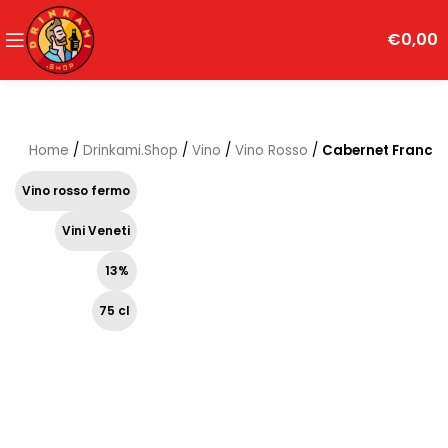
€
0,00
Home
/
Drinkami.Shop
/
Vino
/
Vino Rosso
/
Cabernet Franc
Vino rosso fermo
Vini Veneti
13%
75 cl