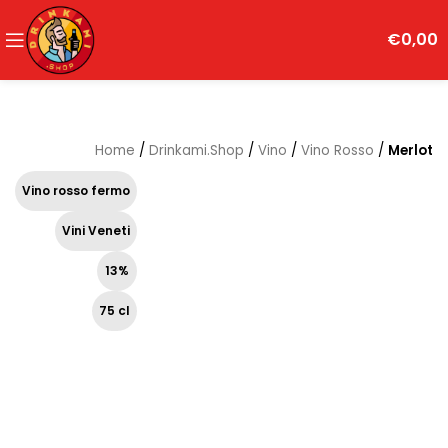
€
0,00
Home
/
Drinkami.Shop
/
Vino
/
Vino Rosso
/
Merlot
Vino rosso fermo
Vini Veneti
13%
75 cl