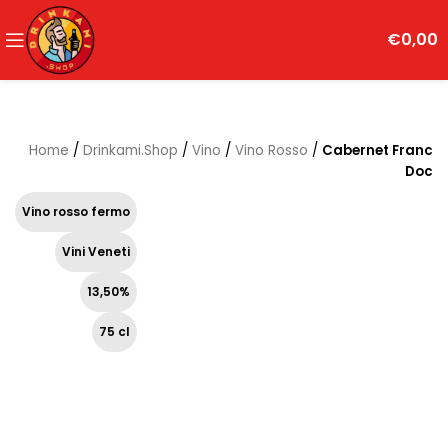
€
0,00
Home
/
Drinkami.Shop
/
Vino
/
Vino Rosso
/
Cabernet Franc
Doc
Vino rosso fermo
Vini Veneti
13,50%
75 cl