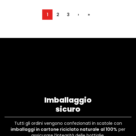
1
2
3
›
»
Imballaggio
sicuro
Tutti gli ordini vengono confezionati in scatole con
imballaggi in cartone riciclato naturale
al 100%
per
assicurare l’integrità delle bottiglie.