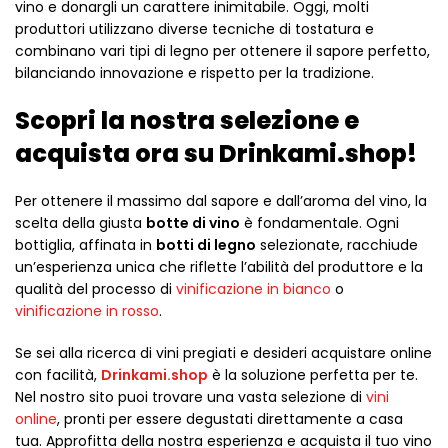
vino e donargli un carattere inimitabile. Oggi, molti
produttori utilizzano diverse tecniche di tostatura e
combinano vari tipi di legno per ottenere il sapore perfetto,
bilanciando innovazione e rispetto per la tradizione.
Scopri la nostra selezione e
acquista ora su Drinkami.shop!
Per ottenere il massimo dal sapore e dall’aroma del vino, la
scelta della giusta
botte di vino
è fondamentale. Ogni
bottiglia, affinata in
botti di legno
selezionate, racchiude
un’esperienza unica che riflette l’abilità del produttore e la
qualità del processo di
vinificazione in bianco
o
vinificazione in rosso
.
Se sei alla ricerca di vini pregiati e desideri acquistare online
con facilità,
Drinkami.shop
è la soluzione perfetta per te.
Nel nostro sito puoi trovare una vasta selezione di
vini
online
, pronti per essere degustati direttamente a casa
tua. Approfitta della nostra esperienza e acquista il tuo vino