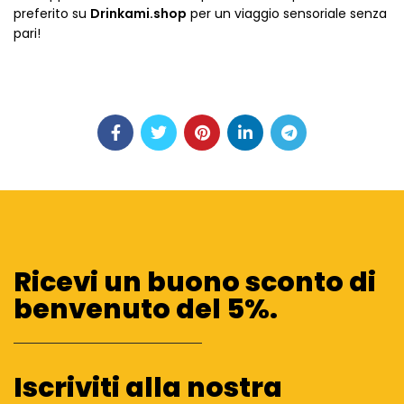
preferito su
Drinkami.shop
per un viaggio sensoriale senza
pari!
Ricevi un buono sconto di
benvenuto del 5%.
Iscriviti alla nostra