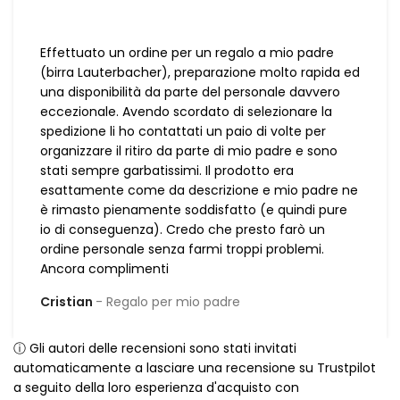
Effettuato un ordine per un regalo a mio padre
(birra Lauterbacher), preparazione molto rapida ed
una disponibilità da parte del personale davvero
eccezionale. Avendo scordato di selezionare la
spedizione li ho contattati un paio di volte per
organizzare il ritiro da parte di mio padre e sono
stati sempre garbatissimi. Il prodotto era
esattamente come da descrizione e mio padre ne
è rimasto pienamente soddisfatto (e quindi pure
io di conseguenza). Credo che presto farò un
ordine personale senza farmi troppi problemi.
Ancora complimenti
Cristian
Regalo per mio padre
ⓘ Gli autori delle recensioni sono stati invitati
automaticamente a lasciare una recensione su Trustpilot
a seguito della loro esperienza d'acquisto con