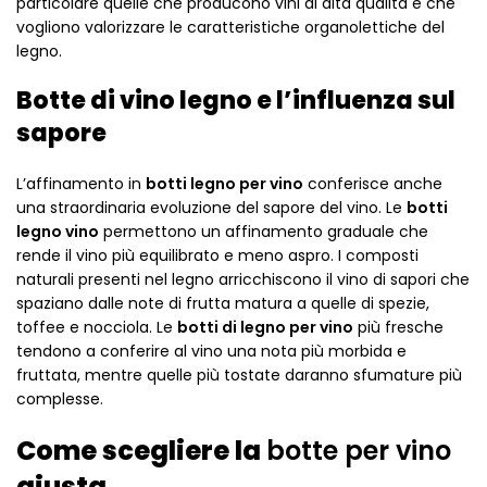
particolare quelle che producono vini di alta qualità e che
vogliono valorizzare le caratteristiche organolettiche del
legno.
Botte di vino legno e l’influenza sul
sapore
L’affinamento in
botti legno per vino
conferisce anche
una straordinaria evoluzione del sapore del vino. Le
botti
legno vino
permettono un affinamento graduale che
rende il vino più equilibrato e meno aspro. I composti
naturali presenti nel legno arricchiscono il vino di sapori che
spaziano dalle note di frutta matura a quelle di spezie,
toffee e nocciola. Le
botti di legno per vino
più fresche
tendono a conferire al vino una nota più morbida e
fruttata, mentre quelle più tostate daranno sfumature più
complesse.
Come scegliere la
botte per vino
giusta