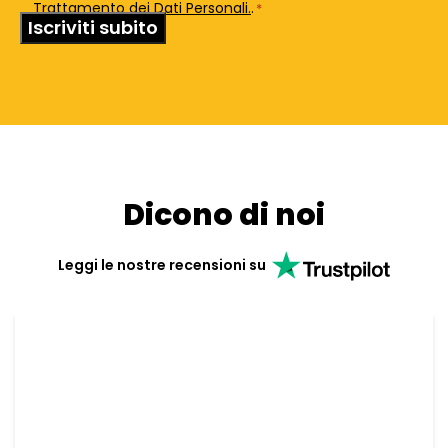
Trattamento dei Dati Personali.
.
*
Dicono di noi
Leggi le nostre recensioni su