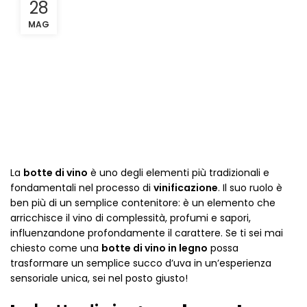
28
MAG
La
botte di vino
è uno degli elementi più tradizionali e
fondamentali nel processo di
vinificazione
. Il suo ruolo è
ben più di un semplice contenitore: è un elemento che
arricchisce il vino di complessità, profumi e sapori,
influenzandone profondamente il carattere. Se ti sei mai
chiesto come una
botte di vino in legno
possa
trasformare un semplice succo d’uva in un’esperienza
sensoriale unica, sei nel posto giusto!