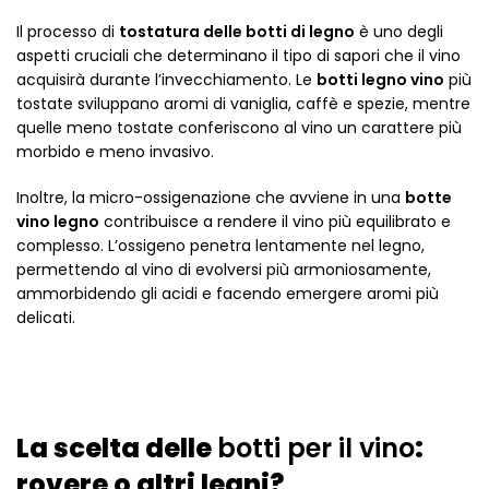
Il processo di
tostatura delle botti di legno
è uno degli
aspetti cruciali che determinano il tipo di sapori che il vino
acquisirà durante l’invecchiamento. Le
botti legno vino
più
tostate sviluppano aromi di vaniglia, caffè e spezie, mentre
quelle meno tostate conferiscono al vino un carattere più
morbido e meno invasivo.
Inoltre, la micro-ossigenazione che avviene in una
botte
vino legno
contribuisce a rendere il vino più equilibrato e
complesso. L’ossigeno penetra lentamente nel legno,
permettendo al vino di evolversi più armoniosamente,
ammorbidendo gli acidi e facendo emergere aromi più
delicati.
La scelta delle
botti per il vino
:
rovere o altri legni?