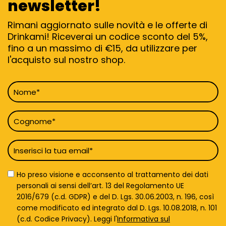
newsletter!
Rimani aggiornato sulle novità e le offerte di
Drinkami! Riceverai un codice sconto del 5%,
fino a un massimo di €15, da utilizzare per
l'acquisto sul nostro shop.
Nome
*
Cognome
*
Email
*
Privacy
Ho preso visione e acconsento al trattamento dei dati
Policy
personali ai sensi dell’art. 13 del Regolamento UE
*
2016/679 (c.d. GDPR) e del D. Lgs. 30.06.2003, n. 196, così
come modificato ed integrato dal D. Lgs. 10.08.2018, n. 101
(c.d. Codice Privacy). Leggi l'
Informativa sul