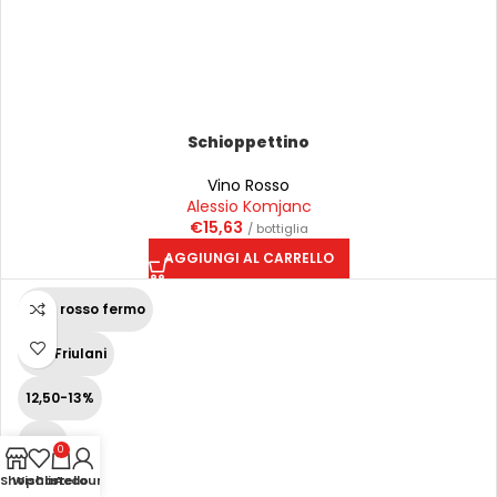
Schioppettino
Vino Rosso
Alessio Komjanc
€
15,63
/ bottiglia
AGGIUNGI AL CARRELLO
Vino rosso fermo
Vini Friulani
12,50-13%
75 cl
0
Shop
Wishlist
Carrello
Account