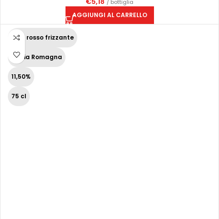
€
5,18
/ bottiglia
AGGIUNGI AL CARRELLO
Vino rosso frizzante
Emilia Romagna
11,50%
75 cl