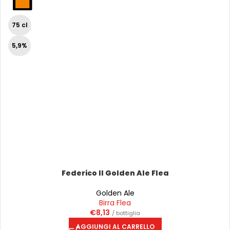
75 cl
5,9%
Federico II Golden Ale Flea
Golden Ale
Birra Flea
€
8,13
/ bottiglia
AGGIUNGI AL CARRELLO