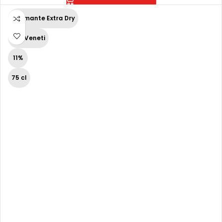
Spumante Extra Dry
Vini Veneti
11%
75 cl