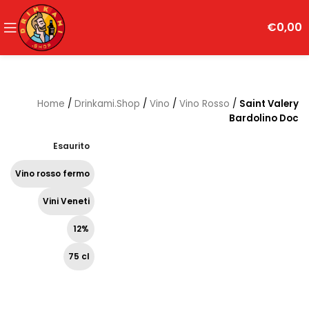
€
0,00
Home
/
Drinkami.Shop
/
Vino
/
Vino Rosso
/
Saint Valery
Bardolino Doc
Esaurito
Vino rosso fermo
Vini Veneti
12%
75 cl