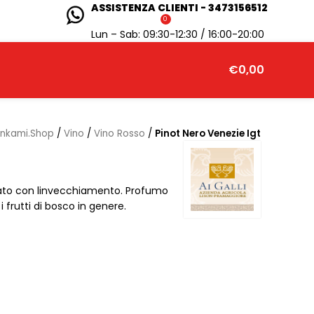
ASSISTENZA CLIENTI - 3473156512
0
Lun – Sab: 09:30-12:30 / 16:00-20:00
€
0,00
inkami.Shop
/
Vino
/
Vino Rosso
/
Pinot Nero Venezie Igt
nato con linvecchiamento. Profumo
 frutti di bosco in genere.