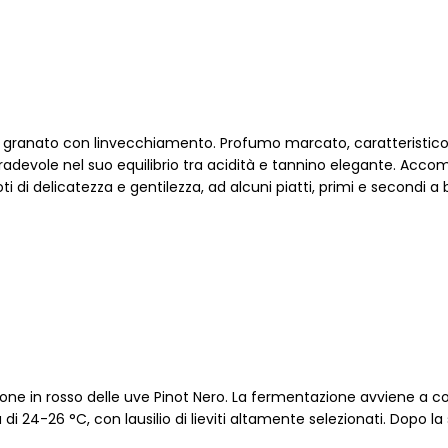
 granato con linvecchiamento. Profumo marcato, caratteristico, 
adevole nel suo equilibrio tra acidità e tannino elegante. Acco
i di delicatezza e gentilezza, ad alcuni piatti, primi e secondi a
zione in rosso delle uve Pinot Nero. La fermentazione avviene a c
i 24-26 °C, con lausilio di lieviti altamente selezionati. Dopo la s