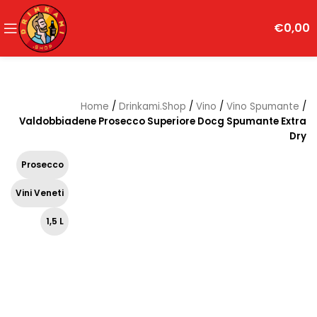
€
0,00
Home
/
Drinkami.Shop
/
Vino
/
Vino Spumante
/
Valdobbiadene Prosecco Superiore Docg Spumante Extra
Dry
Prosecco
Vini Veneti
1,5 L