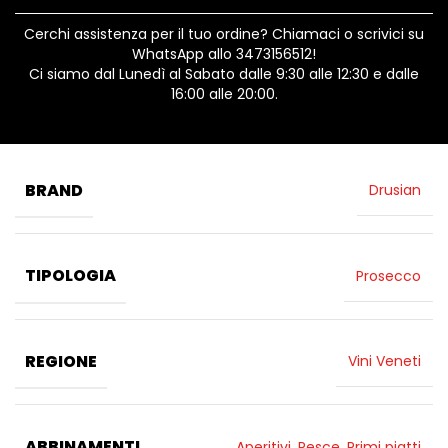
Cerchi assistenza per il tuo ordine? Chiamaci o scrivici su
WhatsApp allo 3473156512!
Ci siamo dal Lunedì al Sabato dalle 9:30 alle 12:30 e dalle
16:00 alle 20:00.
BRAND
Drusian
TIPOLOGIA
Prosecco
REGIONE
Vini Veneti
ABBINAMENTI
Aperitivi
,
Pesce
,
Primi piatti