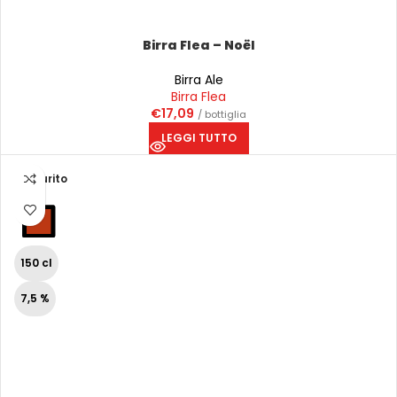
Birra Flea – Noël
Birra Ale
Birra Flea
€
17,09
/ bottiglia
LEGGI TUTTO
Esaurito
150 cl
7,5 %