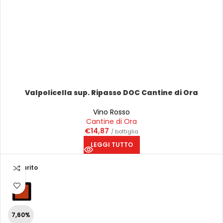
Valpolicella sup. Ripasso DOC Cantine di Ora
Vino Rosso
Cantine di Ora
€
14,87
/ bottiglia
LEGGI TUTTO
Esaurito
7,60%