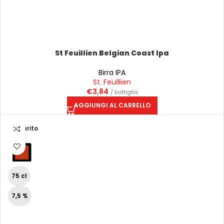
St Feuillien Belgian Coast Ipa
Birra IPA
St. Feuillien
€
3,84
/ bottiglia
AGGIUNGI AL CARRELLO
Esaurito
75 cl
7,5 %