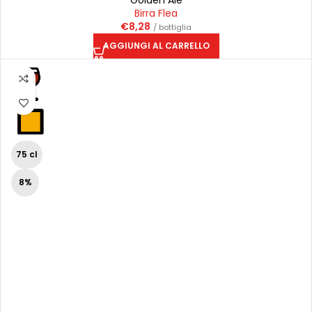
Golden Ale
Birra Flea
€
8,28
/ bottiglia
AGGIUNGI AL CARRELLO
75 cl
8%