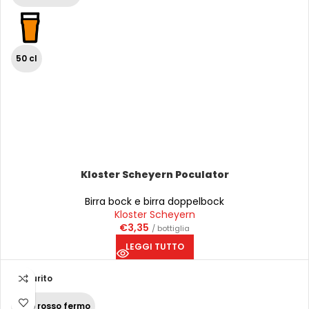
50 cl
Kloster Scheyern Poculator
Birra bock e birra doppelbock
Kloster Scheyern
€
3,35
/ bottiglia
LEGGI TUTTO
Esaurito
Vino rosso fermo