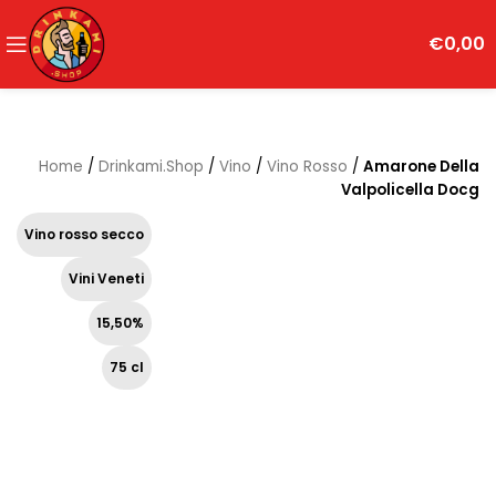
€
0,00
Home
/
Drinkami.Shop
/
Vino
/
Vino Rosso
/
Amarone Della
Valpolicella Docg
Vino rosso secco
Vini Veneti
15,50%
75 cl