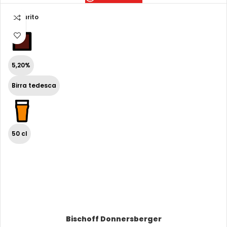
Esaurito
5,20%
Birra tedesca
50 cl
Bischoff Donnersberger