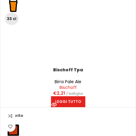
33 cl
Bischoff Tpa
Birra Pale Ale
Bischoff
€
2,21
/ bottiglia
LEGGI TUTTO
Esaurito