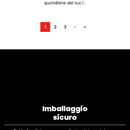
quotidiane del tuo l...
1
2
3
›
»
Imballaggio
sicuro