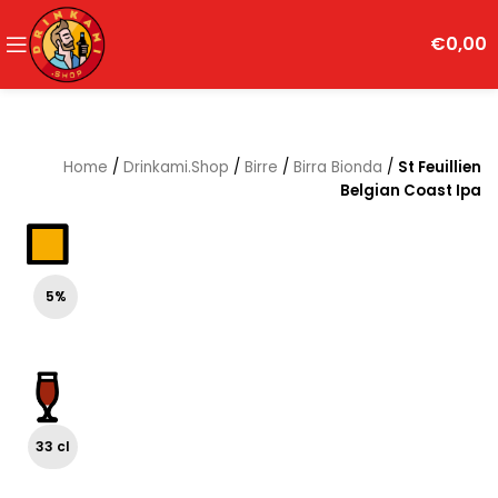
€
0,00
Home
/
Drinkami.Shop
/
Birre
/
Birra Bionda
/
St Feuillien
Belgian Coast Ipa
5%
33 cl