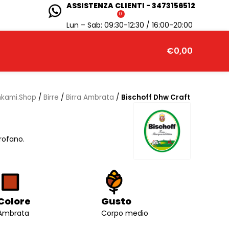
ASSISTENZA CLIENTI - 3473156512
0
Lun – Sab: 09:30-12:30 / 16:00-20:00
€
0,00
nkami.Shop
/
Birre
/
Birra Ambrata
/
Bischoff Dhw Craft
arofano.
Colore
Gusto
Ambrata
Corpo medio