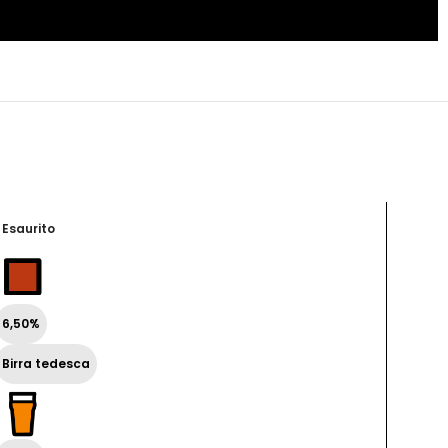
Esaurito
7,00%
6,50%
Birra tedesca
75 cl