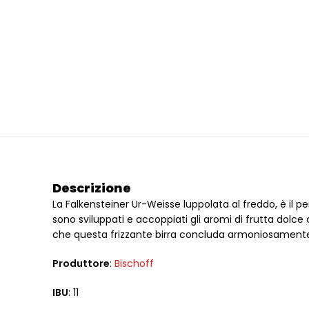
Descrizione
La Falkensteiner Ur-Weisse luppolata al freddo, è il perf
sono sviluppati e accoppiati gli aromi di frutta do
che questa frizzante birra concluda armoniosamente l
Produttore
:
Bischoff
IBU
: 11