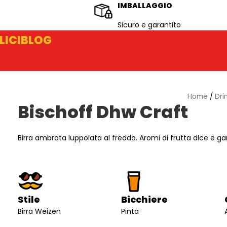
IMBALLAGGIO
Sicuro e garantito
LICI
BLOG
Home
/
Dri
Bischoff Dhw Craft
Birra ambrata luppolata al freddo. Aromi di frutta dlce e g
Stile
Bicchiere
Birra Weizen
Pinta