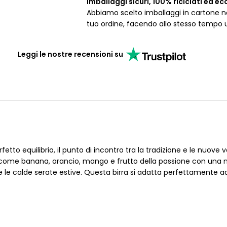
Imballaggi sicuri, 100% riciclati ed ec
Abbiamo scelto imballaggi in cartone nat
tuo ordine, facendo allo stesso tempo 
Leggi le nostre recensioni su
etto equilibrio, il punto di incontro tra la tradizione e le nuove v
lce come banana, arancio, mango e frutto della passione con una
e calde serate estive. Questa birra si adatta perfettamente ad u