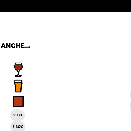
 ANCHE...
33 cl
6,60%