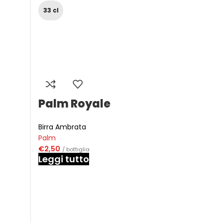
33 cl
Palm Royale
Birra Ambrata
Palm
€
2,50
/ bottiglia
Leggi tutto