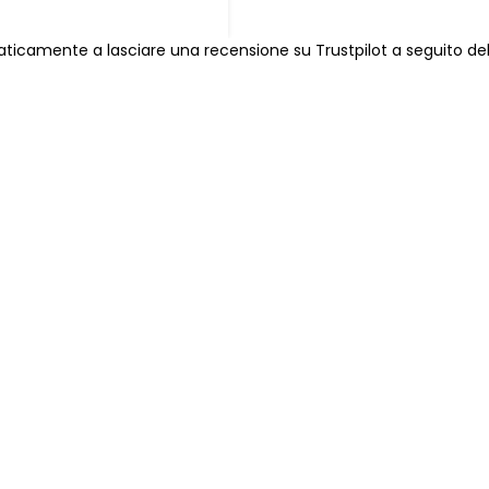
omaticamente a lasciare una recensione su Trustpilot a seguito de
Chi siamo
Punto vendita
Area rivenditori
Contatti