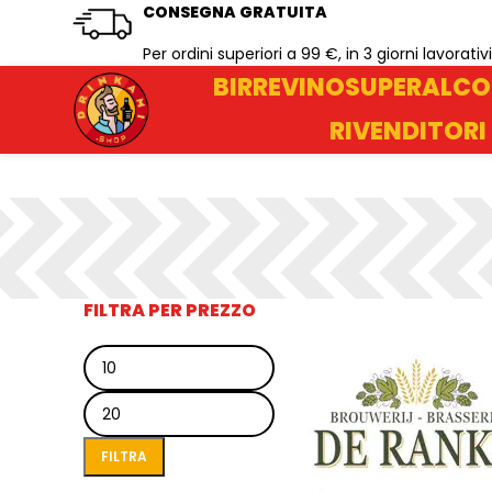
CONSEGNA GRATUITA
Per ordini superiori a 99 €, in 3 giorni lavorativi
BIRRE
VINO
SUPERALCO
RIVENDITORI
FILTRA PER PREZZO
Prezzo
Prezzo
Min
Max
FILTRA