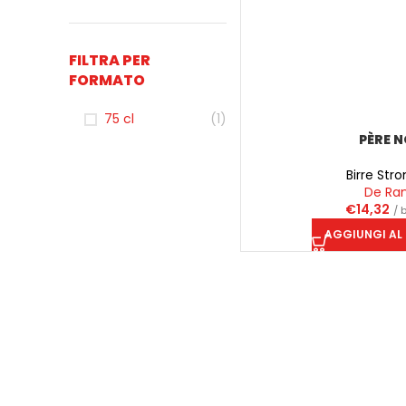
FILTRA PER
FORMATO
75 cl
(1)
PÈRE N
Birre Stro
De Ra
€
14,32
/ 
AGGIUNGI AL