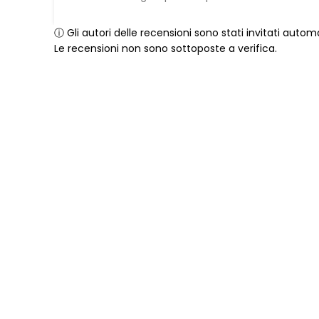
ⓘ Gli autori delle recensioni sono stati invitati aut
Le recensioni non sono sottoposte a verifica.
Via Verlata 9/a, Rozzampia di Thiene (VI)
tel: 0445 364151
email:
info@drinkami.shop