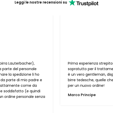
Leggi le nostre recensioni su
birra Lauterbacher),
Prima esperienza strepitos
a parte del personale
sopratutto per il trattam
are la spedizione li ho
è un vero gentleman, disp
ro da parte di mio padre e
birre tedesche, quelle ch
a esattamente come da
per un nuovo ordine!
 soddisfatto (e quindi
Marco Principe
un ordine personale senza