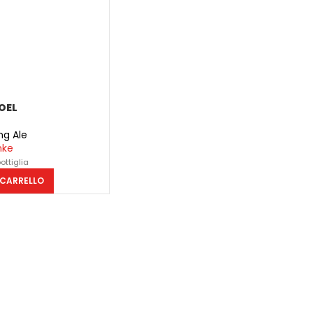
OEL
ng Ale
nke
bottiglia
 CARRELLO