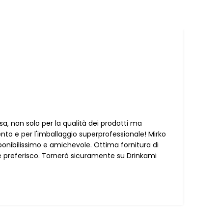
a, non solo per la qualità dei prodotti ma
Es
ento e per l'imballaggio superprofessionale! Mirko
co
onibilissimo e amichevole. Ottima fornitura di
Pu
e preferisco. Tornerò sicuramente su Drinkami