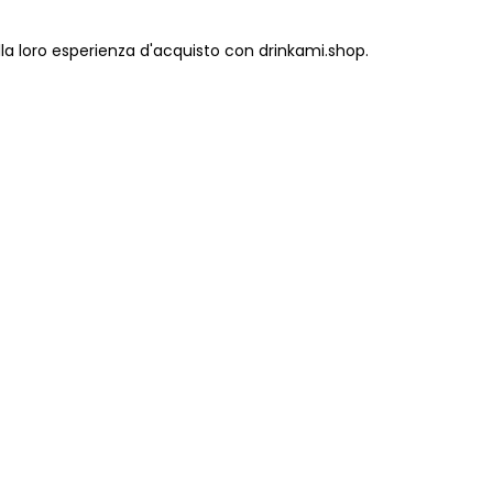
lla loro esperienza d'acquisto con drinkami.shop.
Guida all’acquisto
Spedizione e resi
Metodi di pagamento
Termini e condizioni
ODR