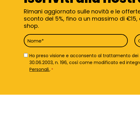
Rimani aggiornato sulle novità e le offert
sconto del 5%, fino a un massimo di €15, d
shop.
Nome
C
*
*
Privacy
Ho preso visione e acconsento al trattamento dei da
Policy
30.06.2003, n. 196, così come modificato ed integrato 
*
Personali.
.
*