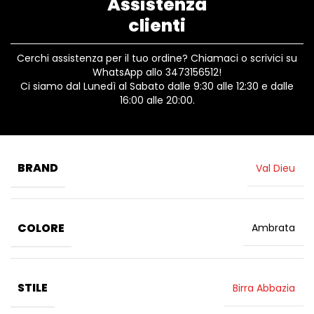
Assistenza
clienti
Cerchi assistenza per il tuo ordine? Chiamaci o scrivici su
WhatsApp allo 3473156512!
Ci siamo dal Lunedì al Sabato dalle 9:30 alle 12:30 e dalle
16:00 alle 20:00.
BRAND
Val Dieu
COLORE
Ambrata
STILE
Birra Abbazia