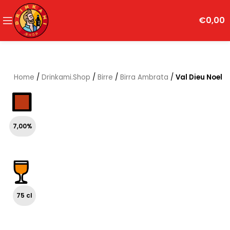
€
0,00
Home
/
Drinkami.Shop
/
Birre
/
Birra Ambrata
/
Val Dieu Noel
7,00%
75 cl