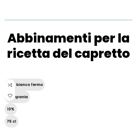
Abbinamenti per la
ricetta del capretto
Vino bianco fermo
Campania
13%
75 cl