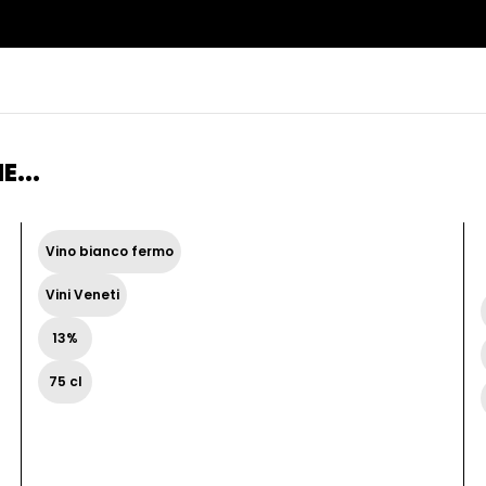
E...
Vino bianco fermo
Vini Veneti
13%
75 cl