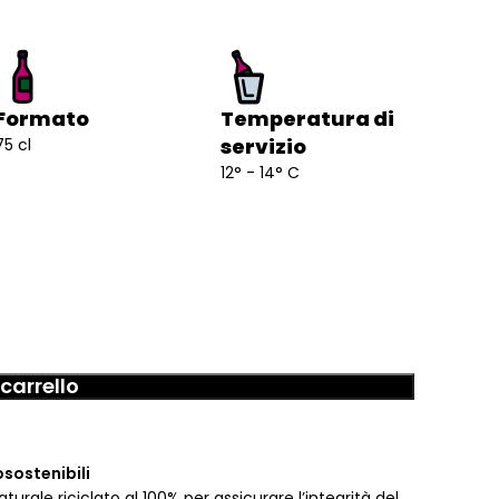
Formato
Temperatura di
servizio
75 cl
12° - 14° C
carrello
osostenibili
urale riciclato al 100% per assicurare l’integrità del