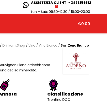
ASSISTENZA CLIENTI - 3473156512
0
Lun – Sab: 09:30-12:30 / 16:00-20:00
€
0,00
/
Drinkami.Shop
/
Vino
/
Vino Bianco
/
San Zeno Bianco
Sauvignon Blanc arricchiscono
 una decisa mineralità.
Annata
Classificazione
Trentino DOC