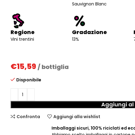
Sauvignon Blanc
Regione
Gradazione
Vini trentini
13%
€
15,59
/ bottiglia
Disponibile
Aggiungi al 
Confronta
Aggiungi alla wishlist
Imballaggi sicuri, 100% riciclati ed ec
Abbiamo scelto imballaggi in cartone nat