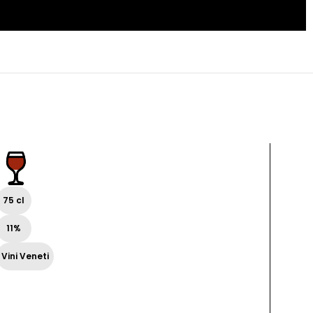
Vino
bianc
ferm
Vini
75 cl
Venet
13,50
11%
75 cl
Vini Veneti