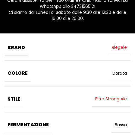
Cerchi assistenza per il tuo ordine? Chiamaci o scrivici su
WhatsApp allo 3473156512!
Ci siamo dal Lunedì al Sabato dalle 9:30 alle 12:30 e dalle
16:00 alle 20:00.
BRAND
Riegele
COLORE
Dorata
STILE
Birre Strong Ale
FERMENTAZIONE
Bassa