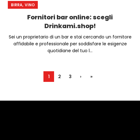
,
BIRRA
VINO
Fornitori bar online: scegli
Drinkami.shop!
Sei un proprietario di un bar e stai cercando un fornitore
affidabile e professionale per soddisfare le esigenze
quotidiane del tuo l...
1
2
3
›
»