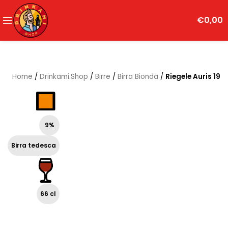
€
0,00
Home
/
Drinkami.Shop
/
Birre
/
Birra Bionda
/
Riegele Auris 19
9%
Birra tedesca
66 cl