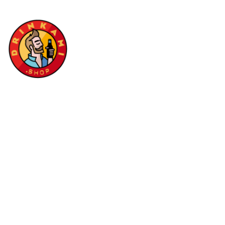
Via Verlata 9/a, Rozzampia di Thiene (VI)
tel: 0445 364151
email:
info@drinkami.shop
Chi siamo
Punto vendita
Area rivenditori