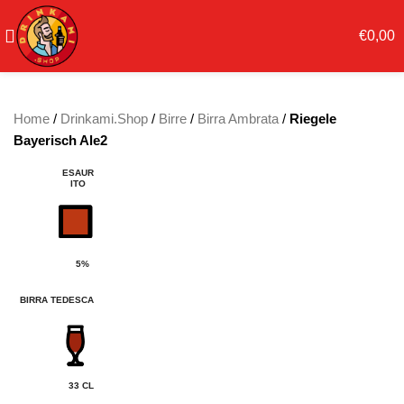
€
0,00
Home
/
Drinkami.Shop
/
Birre
/
Birra Ambrata
/
Riegele
Bayerisch Ale2
ESAUR
ITO
5%
BIRRA TEDESCA
33 CL