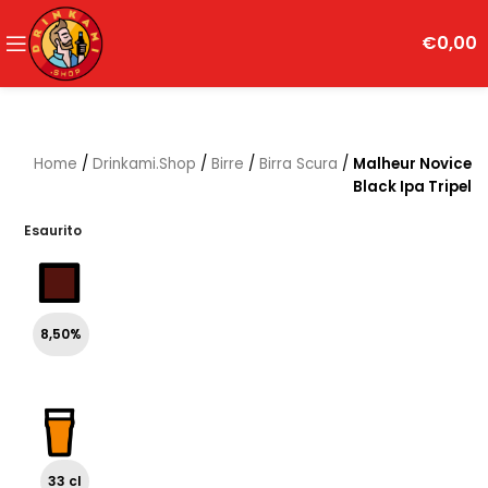
€
0,00
Home
/
Drinkami.Shop
/
Birre
/
Birra Scura
/
Malheur Novice
Black Ipa Tripel
Esaurito
8,50%
33 cl