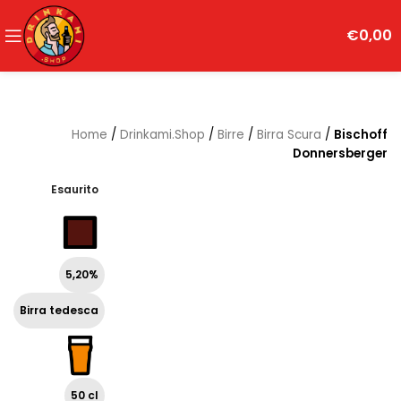
€
0,00
Home
/
Drinkami.Shop
/
Birre
/
Birra Scura
/
Bischoff
Donnersberger
Esaurito
5,20%
Birra tedesca
50 cl