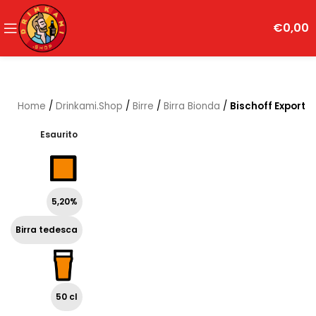
€
0,00
Home
/
Drinkami.Shop
/
Birre
/
Birra Bionda
/
Bischoff Export
Esaurito
5,20%
Birra tedesca
50 cl