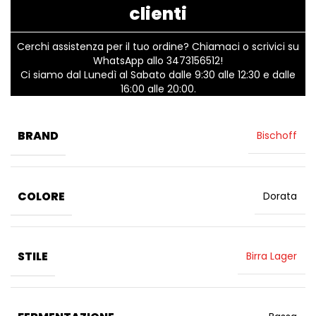
clienti
Cerchi assistenza per il tuo ordine? Chiamaci o scrivici su
WhatsApp allo 3473156512!
Ci siamo dal Lunedì al Sabato dalle 9:30 alle 12:30 e dalle
16:00 alle 20:00.
BRAND
Bischoff
COLORE
Dorata
STILE
Birra Lager