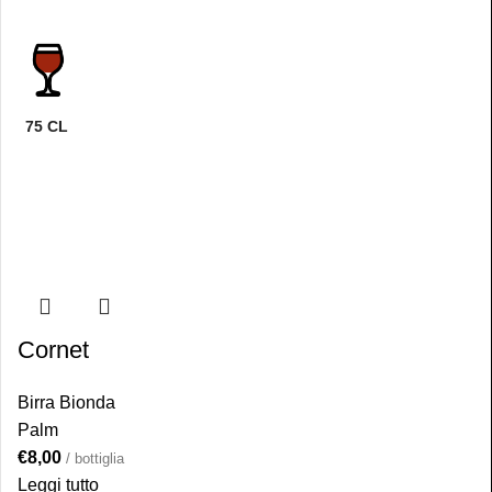
75 CL
Cornet
Birra Bionda
Palm
€
8,00
/ bottiglia
Leggi tutto