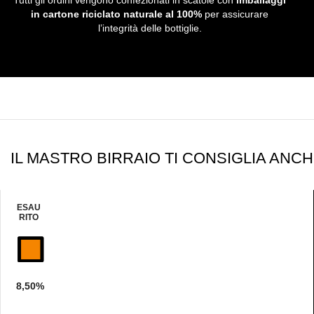
Tutti gli ordini vengono confezionati in scatole con
imballaggi
in cartone riciclato naturale
al 100%
per assicurare
l’integrità delle bottiglie.
IL MASTRO BIRRAIO TI CONSIGLIA ANCHE
ESAU
RITO
8,50%