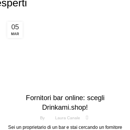
esperti
05
MAR
,
BIRRA
VINO
Fornitori bar online: scegli
Drinkami.shop!
By
Laura Canale
Sei un proprietario di un bar e stai cercando un fornitore