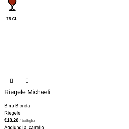
75 CL
Riegele Michaeli
Birra Bionda
Riegele
€
18,26
/ bottiglia
Aggiungi al carrello