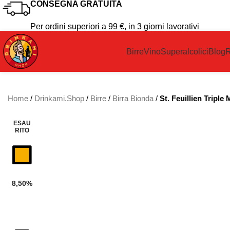
CONSEGNA GRATUITA
Per ordini superiori a 99 €, in 3 giorni lavorativi
Birre
Vino
Superalcolici
Blog
R
Home
/
Drinkami.Shop
/
Birre
/
Birra Bionda
/
St. Feuillien Tripl
ESAU
RITO
8,50%