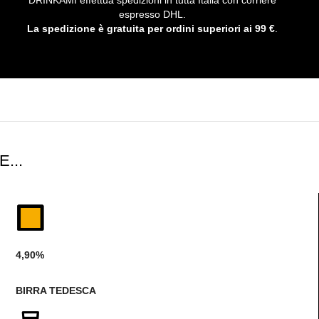
DRINKAMI effettua spedizioni in tutta Italia con corriere
espresso DHL.
La spedizione è gratuita per ordini superiori ai 99 €
.
...
4,90%
BIRRA TEDESCA