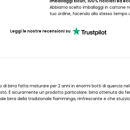
Imballaggi sicuri, 100% riciclati ed ec
Abbiamo scelto imballaggi in cartone nat
tuo ordine, facendo allo stesso tempo 
Leggi le nostre recensioni su
o di birra fatta maturare per 2 anni in enormi botti di quercia nel
uistò. È sicuramente un prodotto particolare: birra ottenuta d
e birra della tradizionale fiamminga, rinfrescante e che stuzzica