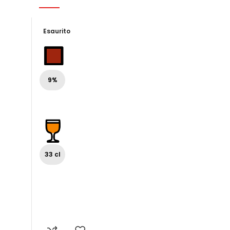
Esaurito
9%
33 cl