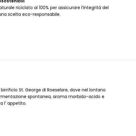
osostenibili
urale riciclato al 100% per assicurare l’integrità del
una scelta eco-responsabile.
 birrificio St. George di Roeselare, dove nel lontano
a fermentazione spontanea, aroma morbido-acido e
 l’ appetito.