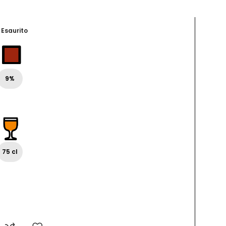
Esaur
Esaurito
ito
6%
9%
75 cl
75 cl