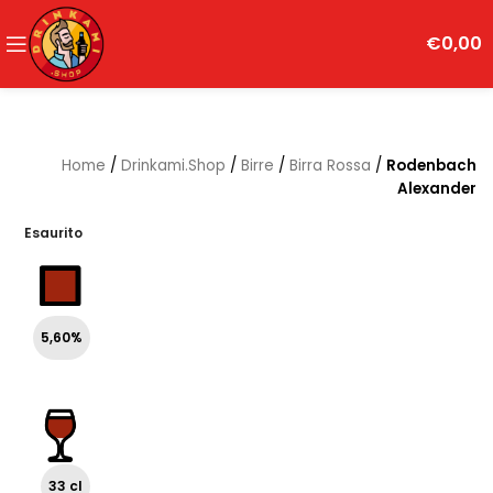
€
0,00
Home
/
Drinkami.Shop
/
Birre
/
Birra Rossa
/
Rodenbach
Alexander
Esaurito
5,60%
33 cl