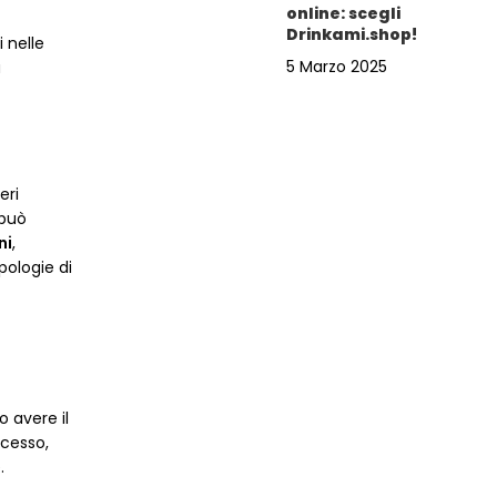
online: scegli
Drinkami.shop!
i nelle
5 Marzo 2025
a
eri
 può
ni
,
pologie di
 avere il
ocesso,
.