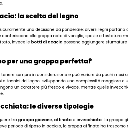
a.
cacia: la scelta del legno
è sicuramente una decisione da ponderare: diversi legni portano d
conferiscono alla grappa note di vaniglia, spezie e tostatura me
ttato, invece le
botti di acacia
possono aggiungere sfumature f
o per una grappa perfetta?
a tenere sempre in considerazione e può variare da pochi mesi a 
 e tannini dal legno, sviluppando una complessità maggiore e 
engono un carattere più fresco e vivace, mentre quelle invecchi
e.
cchiata: le diverse tipologie
guere tra
grappa giovane
,
affinata
e
invecchiata
. La grappa 
eve periodo di riposo in acciaio, la grappa affinata ha trascorso 