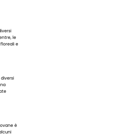
iversi
ntre, le
loreali e
diversi
una
ate
giovane è
alcuni