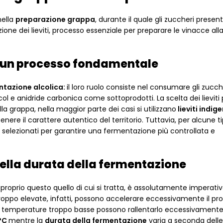
nella
preparazione grappa
, durante il quale gli zuccheri present
zione dei lieviti, processo essenziale per preparare le vinacce all
i di un processo fondamentale
ntazione alcolica:
il loro ruolo consiste nel consumare gli zucch
ol e anidride carbonica come sottoprodotti. La scelta dei lieviti
la grappa, nella maggior parte dei casi si utilizzano
lieviti indige
ere il carattere autentico del territorio. Tuttavia, per alcune ti
ti selezionati per garantire una fermentazione più controllata e
della durata della fermentazione
proprio questo quello di cui si tratta, è assolutamente imperativo
oppo elevate, infatti, possono accelerare eccessivamente il pr
e temperature troppo basse possono rallentarlo eccessivamente
 °C
mentre la
durata della fermentazione
varia a seconda delle