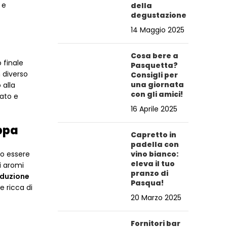
 e
della
degustazione
14 Maggio 2025
Cosa bere a
o finale
Pasquetta?
n diverso
Consigli per
una giornata
 alla
con gli amici!
cato e
16 Aprile 2025
appa
Capretto in
padella con
no essere
vino bianco:
eleva il tuo
i aromi
pranzo di
duzione
Pasqua!
 ricca di
20 Marzo 2025
Fornitori bar