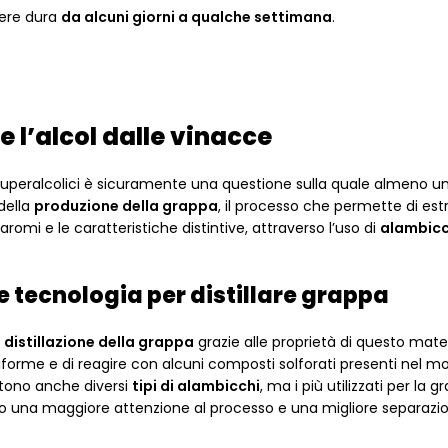
nere dura
da alcuni giorni a qualche settimana
.
 l’alcol dalle vinacce
i superalcolici è sicuramente una questione sulla quale almeno un
 della
produzione della grappa
, il processo che permette di est
romi e le caratteristiche distintive, attraverso l’uso di
alambicc
e tecnologia per distillare grappa
a
distillazione della grappa
grazie alle proprietà di questo mate
iforme e di reagire con alcuni composti solforati presenti nel mo
istono anche diversi
tipi di alambicchi
, ma i più utilizzati per la 
 una maggiore attenzione al processo e una migliore separazio