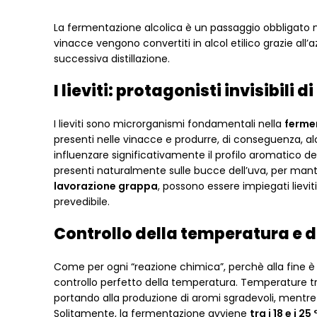
La fermentazione alcolica è un passaggio obbligato 
vinacce vengono convertiti in alcol etilico grazie all’a
successiva distillazione.
I lieviti: protagonisti invisibil
I lieviti sono microrganismi fondamentali nella
ferme
presenti nelle vinacce e produrre, di conseguenza, alc
influenzare significativamente il profilo aromatico del
presenti naturalmente sulle bucce dell’uva, per manten
lavorazione grappa
, possono essere impiegati lievi
prevedibile.
Controllo della temperatura e 
Come per ogni “reazione chimica”, perchè alla fine è 
controllo perfetto della temperatura. Temperature tr
portando alla produzione di aromi sgradevoli, mentr
Solitamente, la fermentazione avviene
tra i 18 e i 25