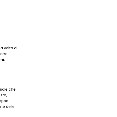
a volta ci
rarre
hi
,
riale che
sto,
grappa
ne delle