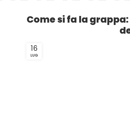
Come si fa la grappa: 
de
16
LUG