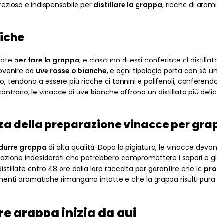
preziosa e indispensabile per
distillare la grappa
, ricche di aromi
tiche
zzate
per fare la grappa
, e ciascuno di essi conferisce al distillat
rovenire da
uve rosse o bianche
, e ogni tipologia porta con sé u
, tendono a essere più ricche di tannini e polifenoli, conferendo
ntrario, le vinacce di uve bianche offrono un distillato più deli
anza della preparazione vinacce per gr
durre grappa
di alta qualità. Dopo la pigiatura, le vinacce devo
tazione indesiderati che potrebbero compromettere i sapori e gl
stillate entro 48 ore dalla loro raccolta per garantire che la
pro
nti aromatiche rimangano intatte e che la grappa risulti pura e
re grappa inizia da qui