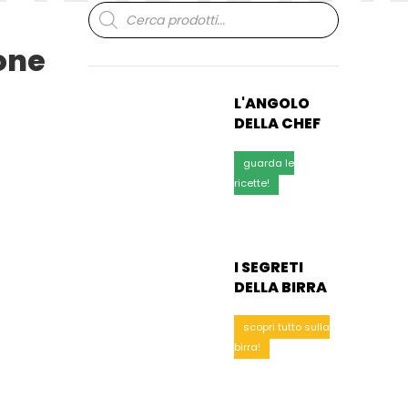
Ricerca
prodotti
ione
L'ANGOLO
DELLA CHEF
guarda le
ricette!
I SEGRETI
DELLA BIRRA
scopri tutto sulla
birra!