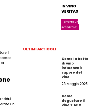
IN VINO
VERITAS
diventa un
intenditore!
ULTIMI ARTICOLI
are il
processo
Come la botte
 di
di vino
influenza il
sapore del
vino
ione
28 Maggio 2025
Come
residui
degustare il
derate un
vino: l’ABC