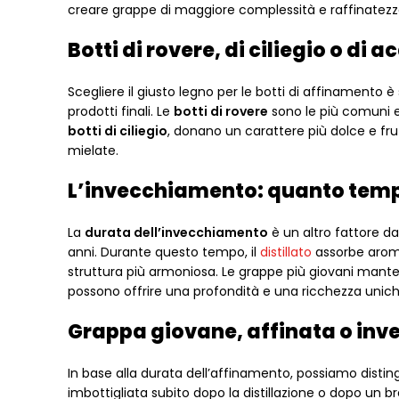
creare grappe di maggiore complessità e raffinatezz
Botti di rovere, di ciliegio o di a
Scegliere il giusto legno per le botti di affinamento 
prodotti finali. Le
botti di rovere
sono le più comuni e 
botti di ciliegio
, donano un carattere più dolce e fru
mielate.
L’invecchiamento: quanto temp
La
durata dell’invecchiamento
è un altro fattore d
anni. Durante questo tempo, il
distillato
assorbe aromi
struttura più armoniosa. Le grappe più giovani mant
possono offrire una profondità e una ricchezza unich
Grappa giovane, affinata o inve
In base alla durata dell’affinamento, possiamo distin
imbottigliata subito dopo la distillazione o dopo un br