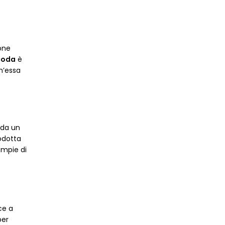
ione
coda
è
h’essa
 da un
odotta
 ampie di
ce a
per