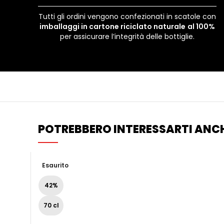
Tutti gli ordini vengono confezionati in scatole con
imballaggi in cartone riciclato naturale
al 100%
per assicurare l’integrità delle bottiglie.
POTREBBERO INTERESSARTI ANCH
Esaurito
42%
70 cl