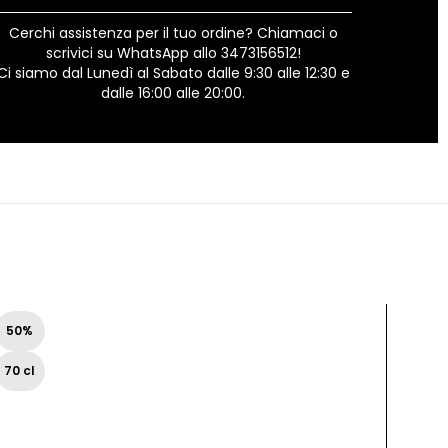
Cerchi assistenza per il tuo ordine? Chiamaci o
scrivici su WhatsApp allo 3473156512!
Ci siamo dal Lunedì al Sabato dalle 9:30 alle 12:30 e
dalle 16:00 alle 20:00.
Esaur
50%
ito
70 cl
40%
Box