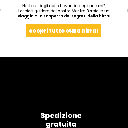
Nettare degli dei o bevanda degli uomini?
f
Lasciati guidare dal nostro Mastro Birraio in un
viaggio alla scoperta dei segreti della birra
!
scopri tutto sulla birra!
Spedizione
gratuita