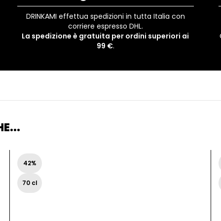
DRINKAMI effettua spedizioni in tutta Italia con
corriere espresso DHL.
La spedizione è gratuita per ordini superiori ai
99 €
.
E...
42%
70 cl