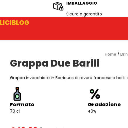
IMBALLAGGIO
Sicuro e garantito
LICI
BLOG
Home
/
Dri
Grappa Due Barili
Grappa invecchiata in Barriques di rovere francese e barili d
Formato
Gradazione
70 cl
40%