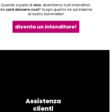
Quando si parla di
vino
, diventiamo tutti intenditori.
Ma
sarà davvero così
? Scopri quanto ne sai insieme
al nostro Sommelier!
diventa un intenditore!
Assistenza
clienti