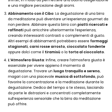
snifter, in modo da permettere una buona ossigenazione
e una migliore percezione degli aromi.
Abbinamento con il Cibo
: La degustazione di una birra
da meditazione può diventare un’esperienza gourmet da
non perdere. Abbinare questa birra con
piatti ricercati e
raffinati
può arricchire ulteriormente l’esperienza,
creando interessanti contrasti o complementi di gusto.
Altri esempi di abbinamenti potrebbero essere
formaggi
stagionati
,
carni rosse arrosto
,
cioccolato fondente
oppure dolci come il
tiramisù
o la
torta al cioccolato
.
L’Atmosfera Giusta
: Infine, creare l’atmosfera giusta è
essenziale per vivere appieno il momento di
degustazione. Trovare un
luogo tranquillo e sereno
,
magari con una piacevole
musica di sottofondo
, può
favorire la concentrazione e la meditazione durante la
degustazione. Dedica del tempo a te stesso, lasciando
da parte le distrazioni e concentrati completamente
sull’esperienza sensoriale che la birra da meditazione
può offrire.