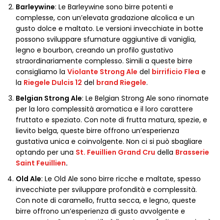
Barleywine
: Le Barleywine sono birre potenti e
complesse, con un’elevata gradazione alcolica e un
gusto dolce e maltato. Le versioni invecchiate in botte
possono sviluppare sfumature aggiuntive di vaniglia,
legno e bourbon, creando un profilo gustativo
straordinariamente complesso. Simili a queste birre
consigliamo la
Violante Strong Ale
del
birrificio Flea
e
la
Riegele Dulcis 12
del
brand Riegele
.
Belgian Strong Ale
: Le Belgian Strong Ale sono rinomate
per la loro complessità aromatica e il loro carattere
fruttato e speziato. Con note di frutta matura, spezie, e
lievito belga, queste birre offrono un’esperienza
gustativa unica e coinvolgente. Non ci si può sbagliare
optando per una
St. Feuillien Grand Cru
della
Brasserie
Saint Feuillien
.
Old Ale
: Le Old Ale sono birre ricche e maltate, spesso
invecchiate per sviluppare profondità e complessità.
Con note di caramello, frutta secca, e legno, queste
birre offrono un’esperienza di gusto avvolgente e