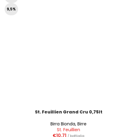
9,5%
St. Feuillien Grand Cru 0,75lt
Birra Bionda
,
Birre
St. Feuillien
€
10,71
/ bottiglia