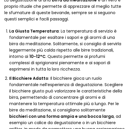
La degustazione di una
birra da meditazione
è un vero e
proprio rituale che permette di apprezzare al meglio tutte
le sfumature di queste bevande, sempre se si seguono
questi semplici e facili passaggi.
La Giusta Temperatura
: La temperatura di servizio è
fondamentale per esaltare i sapori e gli aromi di una
birra da meditazione. Solitamente, si consiglia di servirla
leggermente più calda rispetto alle birre tradizionali,
intorno ai
10-12°C
. Questo permette ai profumi
complessi di sprigionarsi pienamente e ai sapori di
esprimersi in tutta la loro ricchezza.
Il Bicchiere Adatto
: Il bicchiere gioca un ruolo
fondamentale nell’esperienza di degustazione. Scegliere
il bicchiere giusto può valorizzare le caratteristiche della
birra, permettendo di concentrare gli aromi e di
mantenere la temperatura ottimale più a lungo. Per le
birre da meditazione, si consigliano solitamente
bicchieri con una forma ampia e una bocca larga
, ad
esempio un calice da degustazione o in un bicchiere