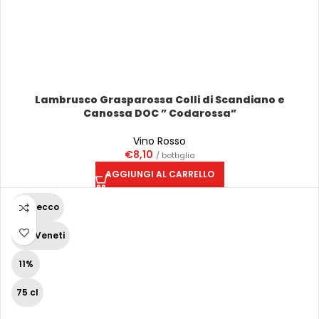
Lambrusco Grasparossa Colli di Scandiano e
Canossa DOC ” Codarossa”
Vino Rosso
€
8,10
/ bottiglia
AGGIUNGI AL CARRELLO
Prosecco
Vini Veneti
11%
75 cl