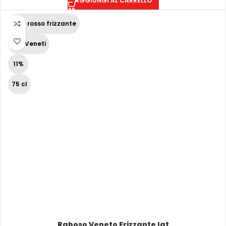
AGGIUNGI AL CARRELLO
Vino rosso frizzante
Vini Veneti
11%
75 cl
Raboso Veneto Frizzante Igt