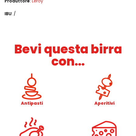
Produttore
:
Leroy
IBU
: /
Bevi questa birra
con...
Antipasti
Aperitivi