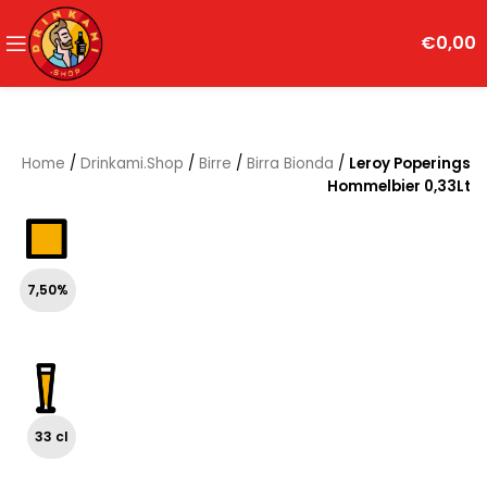
€
0,00
Home
/
Drinkami.Shop
/
Birre
/
Birra Bionda
/
Leroy Poperings
Hommelbier 0,33Lt
7,50%
33 cl