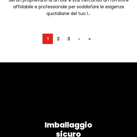
Sei un proprietario di un bar e stai cercando un fornitore
affidabile e professionale per soddisfare le esigenze
quotidiane del tuo l...
1
2
3
›
»
Imballaggio
sicuro