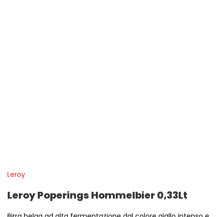
Leroy
Leroy Poperings Hommelbier 0,33Lt
Birra belga ad alta fermentazione dal colore giallo intenso e