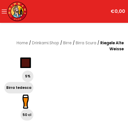
€
0,00
Home
/
Drinkami.Shop
/
Birre
/
Birra Scura
/
Riegele Alte
Weisse
5%
Birra tedesca
50 cl