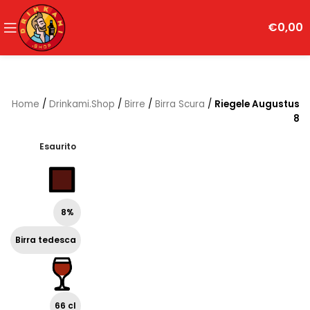
€
0,00
Home
/
Drinkami.Shop
/
Birre
/
Birra Scura
/
Riegele Augustus
8
Esaurito
8%
Birra tedesca
66 cl