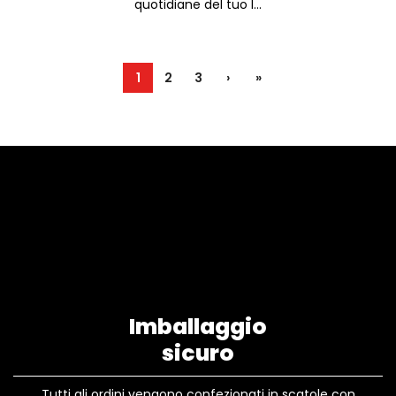
quotidiane del tuo l...
1
2
3
›
»
Imballaggio
sicuro
Tutti gli ordini vengono confezionati in scatole con