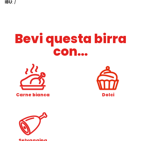
IBU
: /
Bevi questa birra
con...
Carne bianca
Dolci
Selvaggina