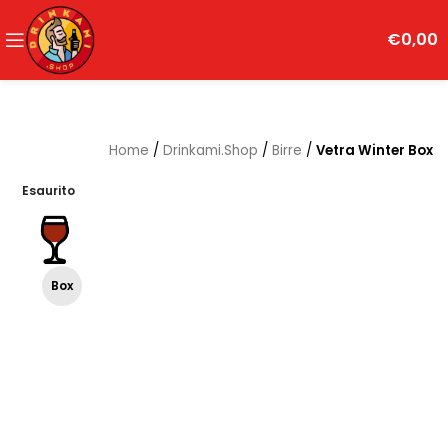
€
0,00
Home
/
Drinkami.Shop
/
Birre
/
Vetra Winter Box
Esaurito
Box