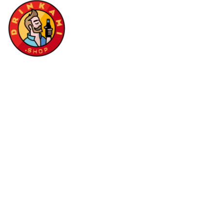
Via Verlata 9/a, Rozzampia di Thiene (VI)
tel: 0445 364151
email:
info@drinkami.shop
Chi siamo
Punto vendita
Area rivenditori
Contatti