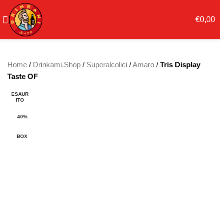
€
0,00
Home
/
Drinkami.Shop
/
Superalcolici
/
Amaro
/
Tris Display
Taste OF
ESAUR
ITO
40%
BOX